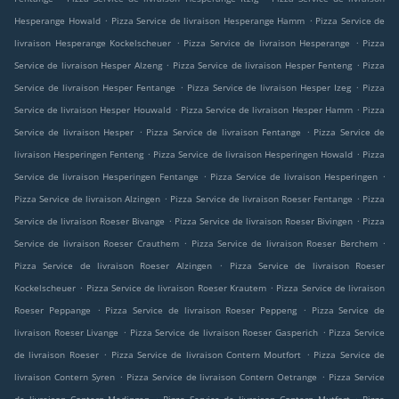
.
.
Hesperange Howald
Pizza Service de livraison Hesperange Hamm
Pizza Service de
.
.
livraison Hesperange Kockelscheuer
Pizza Service de livraison Hesperange
Pizza
.
.
Service de livraison Hesper Alzeng
Pizza Service de livraison Hesper Fenteng
Pizza
.
.
Service de livraison Hesper Fentange
Pizza Service de livraison Hesper Izeg
Pizza
.
.
Service de livraison Hesper Houwald
Pizza Service de livraison Hesper Hamm
Pizza
.
.
Service de livraison Hesper
Pizza Service de livraison Fentange
Pizza Service de
.
.
livraison Hesperingen Fenteng
Pizza Service de livraison Hesperingen Howald
Pizza
.
.
Service de livraison Hesperingen Fentange
Pizza Service de livraison Hesperingen
.
.
Pizza Service de livraison Alzingen
Pizza Service de livraison Roeser Fentange
Pizza
.
.
Service de livraison Roeser Bivange
Pizza Service de livraison Roeser Bivingen
Pizza
.
.
Service de livraison Roeser Crauthem
Pizza Service de livraison Roeser Berchem
.
Pizza Service de livraison Roeser Alzingen
Pizza Service de livraison Roeser
.
.
Kockelscheuer
Pizza Service de livraison Roeser Krautem
Pizza Service de livraison
.
.
Roeser Peppange
Pizza Service de livraison Roeser Peppeng
Pizza Service de
.
.
livraison Roeser Livange
Pizza Service de livraison Roeser Gasperich
Pizza Service
.
.
de livraison Roeser
Pizza Service de livraison Contern Moutfort
Pizza Service de
.
.
livraison Contern Syren
Pizza Service de livraison Contern Oetrange
Pizza Service
.
.
de livraison Contern Medingen
Pizza Service de livraison Contern Mutfort
Pizza