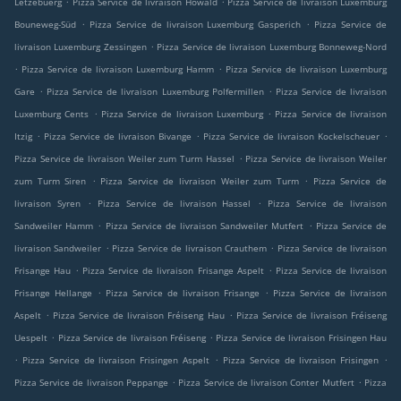
Lëtzebuerg
Pizza Service de livraison Howald
Pizza Service de livraison Luxemburg
.
.
Bouneweg-Süd
Pizza Service de livraison Luxemburg Gasperich
Pizza Service de
.
livraison Luxemburg Zessingen
Pizza Service de livraison Luxemburg Bonneweg-Nord
.
.
Pizza Service de livraison Luxemburg Hamm
Pizza Service de livraison Luxemburg
.
.
Gare
Pizza Service de livraison Luxemburg Polfermillen
Pizza Service de livraison
.
.
Luxemburg Cents
Pizza Service de livraison Luxemburg
Pizza Service de livraison
.
.
.
Itzig
Pizza Service de livraison Bivange
Pizza Service de livraison Kockelscheuer
.
Pizza Service de livraison Weiler zum Turm Hassel
Pizza Service de livraison Weiler
.
.
zum Turm Siren
Pizza Service de livraison Weiler zum Turm
Pizza Service de
.
.
livraison Syren
Pizza Service de livraison Hassel
Pizza Service de livraison
.
.
Sandweiler Hamm
Pizza Service de livraison Sandweiler Mutfert
Pizza Service de
.
.
livraison Sandweiler
Pizza Service de livraison Crauthem
Pizza Service de livraison
.
.
Frisange Hau
Pizza Service de livraison Frisange Aspelt
Pizza Service de livraison
.
.
Frisange Hellange
Pizza Service de livraison Frisange
Pizza Service de livraison
.
.
Aspelt
Pizza Service de livraison Fréiseng Hau
Pizza Service de livraison Fréiseng
.
.
Uespelt
Pizza Service de livraison Fréiseng
Pizza Service de livraison Frisingen Hau
.
.
.
Pizza Service de livraison Frisingen Aspelt
Pizza Service de livraison Frisingen
.
.
Pizza Service de livraison Peppange
Pizza Service de livraison Conter Mutfert
Pizza