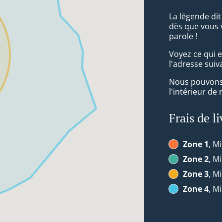
La légende di
dès que vous 
parole !
Voyez ce qui e
l'adresse suiv
Nous pouvons 
l'intérieur de
Frais de l
Zone 1
, Mi
Zone 2
, Mi
Zone 3
, Mi
Zone 4
, Mi