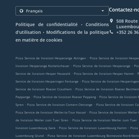
Contactez-n
508 Route 
.
Politique de confidentialité
Conditions
Luxembou
.
d'utilisation
Modifications de la politique
+352 26 36
en matière de cookies
.
Pizza Service de livraison Hesperange Alzingen
Pizza Service de livraison Hesp
.
.
livraison Hesperange Kockelscheuer
Pizza Service de livraison Hesperange
Piz
.
.
Service de livraison Hesper Houwald
Pizza Service de livraison Hesper Hamm
P
.
Service de livraison Hesperingen Fentange
Pizza Service de livraison Hesperinge
.
Service de livraison Roeser Crauthem
Pizza Service de livraison Roeser Berche
.
.
Peppange
Pizza Service de livraison Roeser Peppeng
Pizza Service de livraison
.
.
Syren
Pizza Service de livraison Contern Oetrange
Pizza Service de livraison 
.
Pizza Service de livraison Weiler-la-Tour Hassel
Pizza Service de livraison Weiler
.
de livraison Weiler zum Tuer Siren
Pizza Service de livraison Weiler zum Tuer
.
.
livraison Luxembourg Gare
Pizza Service de livraison Luxembourg Hamm
Pizza
.
Luxembourg Grund
Pizza Service de livraison Luxembourg Bonnevoie-Nord-Verl