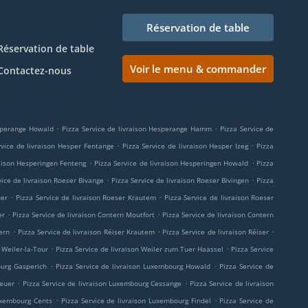
Réservation de table
Réservation de table
Voir le menu & commander
Contactez-nous
.
.
esperange Howald
Pizza Service de livraison Hesperange Hamm
Pizza Service de
.
.
rvice de livraison Hesper Fentange
Pizza Service de livraison Hesper Izeg
Pizza
.
.
raison Hesperingen Fenteng
Pizza Service de livraison Hesperingen Howald
Pizza
.
.
vice de livraison Roeser Bivange
Pizza Service de livraison Roeser Bivingen
Pizza
.
.
uer
Pizza Service de livraison Roeser Krautem
Pizza Service de livraison Roeser
.
.
er
Pizza Service de livraison Contern Moutfort
Pizza Service de livraison Contern
.
.
.
ern
Pizza Service de livraison Réiser Krautem
Pizza Service de livraison Réiser
.
.
 Weiler-la-Tour
Pizza Service de livraison Weiler zum Tuer Haassel
Pizza Service
.
.
ourg Gasperich
Pizza Service de livraison Luxembourg Howald
Pizza Service de
.
.
heuer
Pizza Service de livraison Luxembourg Cessange
Pizza Service de livraison
.
.
Luxembourg Cents
Pizza Service de livraison Luxembourg Findel
Pizza Service de