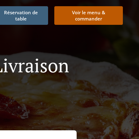
Réservation de
Voir le menu &
table
commander
ivraison