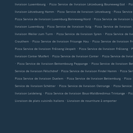
.
.
livraison Luxembourg
Pizza Service de livraison Lëtzebuerg Bouneweg-Süd
Pi
.
.
livraison Lëtzebuerg Hamm
Pizza Service de livraison Lëtzebuerg
Pizza Service
.
Pizza Service de livraison Luxemburg Bonneweg-Nord
Pizza Service de livraiso
.
.
livraison Luxemburg
Pizza Service de livraison Itzig
Pizza Service de livraison
.
.
livraison Weiler zum Turm
Pizza Service de livraison Syren
Pizza Service de li
.
.
Crauthem
Pizza Service de livraison Frisange Hau
Pizza Service de livraison F
.
.
Pizza Service de livraison Fréiseng Uespelt
Pizza Service de livraison Fréiseng
P
.
.
livraison Conter Mutfert
Pizza Service de livraison Conter
Pizza Service de livra
.
.
Pizza Service de livraison Bettembourg Peppange
Pizza Service de livraison B
.
.
Service de livraison Fëlschdref
Pizza Service de livraison Findel Hamm
Pizza Ser
.
.
Pizza Service de livraison Duelem
Pizza Service de livraison Bettemburg
Pizza
.
.
Service de livraison Schëtter
Pizza Service de livraison Oetrange
Pizza Service
.
.
livraison Leideleng
Pizza Service de livraison Bous-Waldbredimus Trintange
Piz
.
Livraison de plats cuisinés Italiens
Livraison de nourriture à emporter