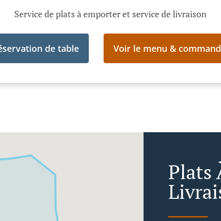
Service de plats à emporter et service de livraison
éservation de table
Voir le menu & command
Plats
Livra