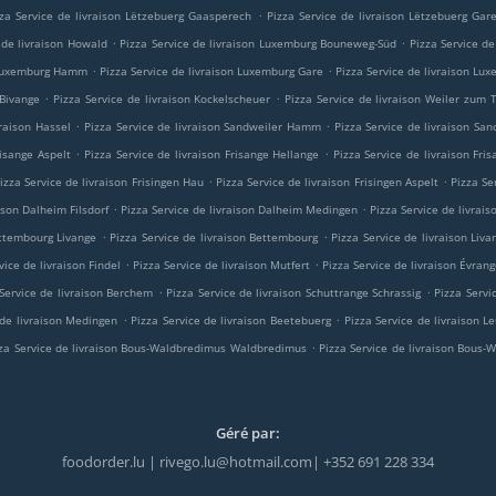
.
zza Service de livraison Lëtzebuerg Gaasperech
Pizza Service de livraison Lëtzebuerg Gar
.
.
 de livraison Howald
Pizza Service de livraison Luxemburg Bouneweg-Süd
Pizza Service d
.
.
n Luxemburg Hamm
Pizza Service de livraison Luxemburg Gare
Pizza Service de livraison Lu
.
.
 Bivange
Pizza Service de livraison Kockelscheuer
Pizza Service de livraison Weiler zum
.
.
vraison Hassel
Pizza Service de livraison Sandweiler Hamm
Pizza Service de livraison San
.
.
risange Aspelt
Pizza Service de livraison Frisange Hellange
Pizza Service de livraison Fri
.
.
izza Service de livraison Frisingen Hau
Pizza Service de livraison Frisingen Aspelt
Pizza Se
.
.
ison Dalheim Filsdorf
Pizza Service de livraison Dalheim Medingen
Pizza Service de livrai
.
.
ettembourg Livange
Pizza Service de livraison Bettembourg
Pizza Service de livraison Liva
.
.
vice de livraison Findel
Pizza Service de livraison Mutfert
Pizza Service de livraison Évran
.
.
 Service de livraison Berchem
Pizza Service de livraison Schuttrange Schrassig
Pizza Servi
.
.
 de livraison Medingen
Pizza Service de livraison Beetebuerg
Pizza Service de livraison 
.
za Service de livraison Bous-Waldbredimus Waldbredimus
Pizza Service de livraison Bous
Géré par:
foodorder.lu | rivego.lu@hotmail.com| +352 691 228 334