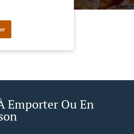
er
 À Emporter Ou En
ison