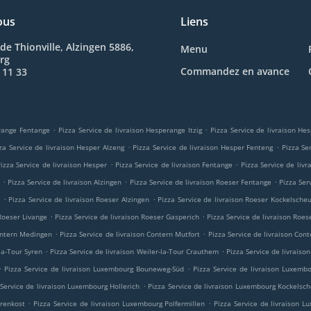
ous
Liens
de Thionville, Alzingen 5886,
Menu
rg
Commandez en avance
 11 33
.
.
erange Fentange
Pizza Service de livraison Hesperange Itzig
Pizza Service de livraison H
.
.
za Service de livraison Hesper Alzeng
Pizza Service de livraison Hesper Fenteng
Pizza Se
.
.
izza Service de livraison Hesper
Pizza Service de livraison Fentange
Pizza Service de liv
.
.
.
n
Pizza Service de livraison Alzingen
Pizza Service de livraison Roeser Fentange
Pizza Ser
.
.
m
Pizza Service de livraison Roeser Alzingen
Pizza Service de livraison Roeser Kockelsche
.
.
 Roeser Livange
Pizza Service de livraison Roeser Gasperich
Pizza Service de livraison Roes
.
.
Contern Medingen
Pizza Service de livraison Contern Mutfort
Pizza Service de livraison Cont
.
.
-la-Tour Syren
Pizza Service de livraison Weiler-la-Tour Crauthem
Pizza Service de livraison
.
.
Pizza Service de livraison Luxembourg Bouneweg-Süd
Pizza Service de livraison Luxemb
.
 Service de livraison Luxembourg Hollerich
Pizza Service de livraison Luxembourg Kockelsc
.
.
orenkost
Pizza Service de livraison Luxembourg Polfermillen
Pizza Service de livraison 