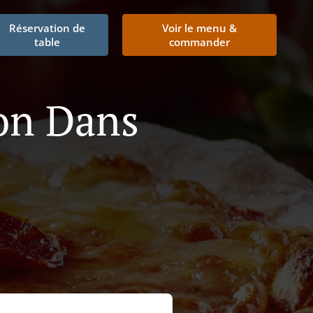
Réservation de
Voir le menu &
table
commander
son Dans