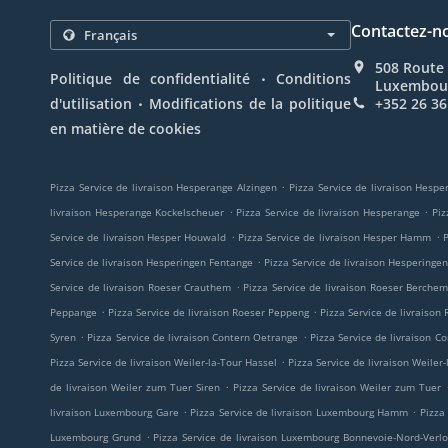
Contactez-n
508 Route 
.
Politique de confidentialité
Conditions
Luxembou
.
d'utilisation
Modifications de la politique
+352 26 36
en matière de cookies
.
Pizza Service de livraison Hesperange Alzingen
Pizza Service de livraison Hesp
.
.
livraison Hesperange Kockelscheuer
Pizza Service de livraison Hesperange
Piz
.
.
Service de livraison Hesper Houwald
Pizza Service de livraison Hesper Hamm
P
.
Service de livraison Hesperingen Fentange
Pizza Service de livraison Hesperinge
.
Service de livraison Roeser Crauthem
Pizza Service de livraison Roeser Berche
.
.
Peppange
Pizza Service de livraison Roeser Peppeng
Pizza Service de livraison
.
.
Syren
Pizza Service de livraison Contern Oetrange
Pizza Service de livraison 
.
Pizza Service de livraison Weiler-la-Tour Hassel
Pizza Service de livraison Weiler
.
de livraison Weiler zum Tuer Siren
Pizza Service de livraison Weiler zum Tuer
.
.
livraison Luxembourg Gare
Pizza Service de livraison Luxembourg Hamm
Pizza
.
Luxembourg Grund
Pizza Service de livraison Luxembourg Bonnevoie-Nord-Verl