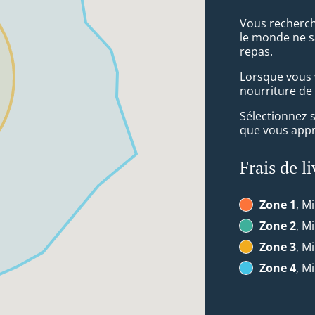
Vous recherch
le monde ne s
repas.
Lorsque vous v
nourriture de
Sélectionnez 
que vous appré
Frais de l
Zone 1
, Mi
Zone 2
, Mi
Zone 3
, Mi
Zone 4
, Mi