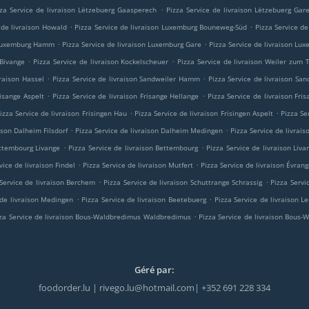
.
zza Service de livraison Lëtzebuerg Gaasperech
Pizza Service de livraison Lëtzebuerg Gar
.
.
 de livraison Howald
Pizza Service de livraison Luxemburg Bouneweg-Süd
Pizza Service d
.
.
n Luxemburg Hamm
Pizza Service de livraison Luxemburg Gare
Pizza Service de livraison Lu
.
.
 Bivange
Pizza Service de livraison Kockelscheuer
Pizza Service de livraison Weiler zum
.
.
vraison Hassel
Pizza Service de livraison Sandweiler Hamm
Pizza Service de livraison San
.
.
risange Aspelt
Pizza Service de livraison Frisange Hellange
Pizza Service de livraison Fri
.
.
izza Service de livraison Frisingen Hau
Pizza Service de livraison Frisingen Aspelt
Pizza Se
.
.
ison Dalheim Filsdorf
Pizza Service de livraison Dalheim Medingen
Pizza Service de livrai
.
.
ettembourg Livange
Pizza Service de livraison Bettembourg
Pizza Service de livraison Liva
.
.
vice de livraison Findel
Pizza Service de livraison Mutfert
Pizza Service de livraison Évran
.
.
 Service de livraison Berchem
Pizza Service de livraison Schuttrange Schrassig
Pizza Servi
.
.
 de livraison Medingen
Pizza Service de livraison Beetebuerg
Pizza Service de livraison 
.
za Service de livraison Bous-Waldbredimus Waldbredimus
Pizza Service de livraison Bous
Géré par:
foodorder.lu | rivego.lu@hotmail.com| +352 691 228 334