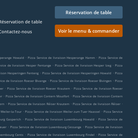
Réservation de table
Réservation de table
Voir le menu & commander
Contactez-nous
.
.
esperange Howald
Pizza Service de livraison Hesperange Hamm
Pizza Service de
.
.
rvice de livraison Hesper Fentange
Pizza Service de livraison Hesper Izeg
Pizza
.
.
raison Hesperingen Fenteng
Pizza Service de livraison Hesperingen Howald
Pizza
.
.
vice de livraison Roeser Bivange
Pizza Service de livraison Roeser Bivingen
Pizza
.
.
uer
Pizza Service de livraison Roeser Krautem
Pizza Service de livraison Roeser
.
.
er
Pizza Service de livraison Contern Moutfort
Pizza Service de livraison Contern
.
.
.
ern
Pizza Service de livraison Réiser Krautem
Pizza Service de livraison Réiser
.
.
 Weiler-la-Tour
Pizza Service de livraison Weiler zum Tuer Haassel
Pizza Service
.
.
ourg Gasperich
Pizza Service de livraison Luxembourg Howald
Pizza Service de
.
.
heuer
Pizza Service de livraison Luxembourg Cessange
Pizza Service de livraison
.
.
Luxembourg Cents
Pizza Service de livraison Luxembourg Findel
Pizza Service de