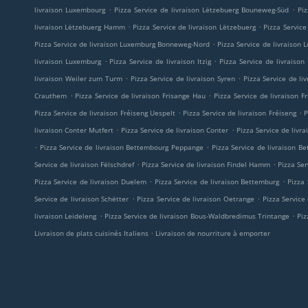
.
.
livraison Luxembourg
Pizza Service de livraison Lëtzebuerg Bouneweg-Süd
Pi
.
.
livraison Lëtzebuerg Hamm
Pizza Service de livraison Lëtzebuerg
Pizza Service
.
Pizza Service de livraison Luxemburg Bonneweg-Nord
Pizza Service de livraiso
.
.
livraison Luxemburg
Pizza Service de livraison Itzig
Pizza Service de livraison
.
.
livraison Weiler zum Turm
Pizza Service de livraison Syren
Pizza Service de li
.
.
Crauthem
Pizza Service de livraison Frisange Hau
Pizza Service de livraison F
.
.
Pizza Service de livraison Fréiseng Uespelt
Pizza Service de livraison Fréiseng
P
.
.
livraison Conter Mutfert
Pizza Service de livraison Conter
Pizza Service de livra
.
.
Pizza Service de livraison Bettembourg Peppange
Pizza Service de livraison B
.
.
Service de livraison Fëlschdref
Pizza Service de livraison Findel Hamm
Pizza Ser
.
.
Pizza Service de livraison Duelem
Pizza Service de livraison Bettemburg
Pizza
.
.
Service de livraison Schëtter
Pizza Service de livraison Oetrange
Pizza Service
.
.
livraison Leideleng
Pizza Service de livraison Bous-Waldbredimus Trintange
Piz
.
Livraison de plats cuisinés Italiens
Livraison de nourriture à emporter