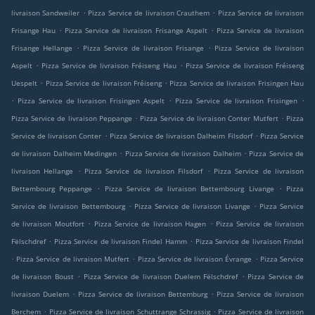
.
.
livraison Sandweiler
Pizza Service de livraison Crauthem
Pizza Service de livraison
.
.
Frisange Hau
Pizza Service de livraison Frisange Aspelt
Pizza Service de livraison
.
.
Frisange Hellange
Pizza Service de livraison Frisange
Pizza Service de livraison
.
.
Aspelt
Pizza Service de livraison Fréiseng Hau
Pizza Service de livraison Fréiseng
.
.
Uespelt
Pizza Service de livraison Fréiseng
Pizza Service de livraison Frisingen Hau
.
.
.
Pizza Service de livraison Frisingen Aspelt
Pizza Service de livraison Frisingen
.
.
Pizza Service de livraison Peppange
Pizza Service de livraison Conter Mutfert
Pizza
.
.
Service de livraison Conter
Pizza Service de livraison Dalheim Filsdorf
Pizza Service
.
.
de livraison Dalheim Medingen
Pizza Service de livraison Dalheim
Pizza Service de
.
.
livraison Hellange
Pizza Service de livraison Filsdorf
Pizza Service de livraison
.
.
Bettembourg Peppange
Pizza Service de livraison Bettembourg Livange
Pizza
.
.
Service de livraison Bettembourg
Pizza Service de livraison Livange
Pizza Service
.
.
de livraison Moutfort
Pizza Service de livraison Hagen
Pizza Service de livraison
.
.
Fëlschdref
Pizza Service de livraison Findel Hamm
Pizza Service de livraison Findel
.
.
.
Pizza Service de livraison Mutfert
Pizza Service de livraison Évrange
Pizza Service
.
.
de livraison Boust
Pizza Service de livraison Duelem Fëlschdref
Pizza Service de
.
.
livraison Duelem
Pizza Service de livraison Bettemburg
Pizza Service de livraison
.
.
Berchem
Pizza Service de livraison Schuttrange Schrassig
Pizza Service de livraison