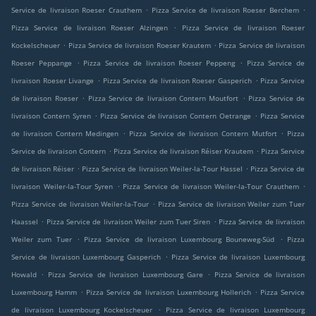
.
.
Service de livraison Roeser Crauthem
Pizza Service de livraison Roeser Berchem
.
Pizza Service de livraison Roeser Alzingen
Pizza Service de livraison Roeser
.
.
Kockelscheuer
Pizza Service de livraison Roeser Krautem
Pizza Service de livraison
.
.
Roeser Peppange
Pizza Service de livraison Roeser Peppeng
Pizza Service de
.
.
livraison Roeser Livange
Pizza Service de livraison Roeser Gasperich
Pizza Service
.
.
de livraison Roeser
Pizza Service de livraison Contern Moutfort
Pizza Service de
.
.
livraison Contern Syren
Pizza Service de livraison Contern Oetrange
Pizza Service
.
.
de livraison Contern Medingen
Pizza Service de livraison Contern Mutfort
Pizza
.
.
Service de livraison Contern
Pizza Service de livraison Réiser Krautem
Pizza Service
.
.
de livraison Réiser
Pizza Service de livraison Weiler-la-Tour Hassel
Pizza Service de
.
.
livraison Weiler-la-Tour Syren
Pizza Service de livraison Weiler-la-Tour Crauthem
.
Pizza Service de livraison Weiler-la-Tour
Pizza Service de livraison Weiler zum Tuer
.
.
Haassel
Pizza Service de livraison Weiler zum Tuer Siren
Pizza Service de livraison
.
.
Weiler zum Tuer
Pizza Service de livraison Luxembourg Bouneweg-Süd
Pizza
.
Service de livraison Luxembourg Gasperich
Pizza Service de livraison Luxembourg
.
.
Howald
Pizza Service de livraison Luxembourg Gare
Pizza Service de livraison
.
.
Luxembourg Hamm
Pizza Service de livraison Luxembourg Hollerich
Pizza Service
.
de livraison Luxembourg Kockelscheuer
Pizza Service de livraison Luxembourg