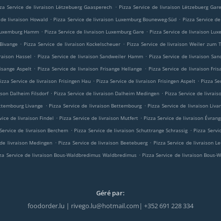
.
zza Service de livraison Lëtzebuerg Gaasperech
Pizza Service de livraison Lëtzebuerg Gar
.
.
 de livraison Howald
Pizza Service de livraison Luxemburg Bouneweg-Süd
Pizza Service d
.
.
n Luxemburg Hamm
Pizza Service de livraison Luxemburg Gare
Pizza Service de livraison Lu
.
.
 Bivange
Pizza Service de livraison Kockelscheuer
Pizza Service de livraison Weiler zum
.
.
vraison Hassel
Pizza Service de livraison Sandweiler Hamm
Pizza Service de livraison San
.
.
risange Aspelt
Pizza Service de livraison Frisange Hellange
Pizza Service de livraison Fri
.
.
izza Service de livraison Frisingen Hau
Pizza Service de livraison Frisingen Aspelt
Pizza Se
.
.
ison Dalheim Filsdorf
Pizza Service de livraison Dalheim Medingen
Pizza Service de livrai
.
.
ettembourg Livange
Pizza Service de livraison Bettembourg
Pizza Service de livraison Liva
.
.
vice de livraison Findel
Pizza Service de livraison Mutfert
Pizza Service de livraison Évran
.
.
 Service de livraison Berchem
Pizza Service de livraison Schuttrange Schrassig
Pizza Servi
.
.
 de livraison Medingen
Pizza Service de livraison Beetebuerg
Pizza Service de livraison 
.
za Service de livraison Bous-Waldbredimus Waldbredimus
Pizza Service de livraison Bous
Géré par:
foodorder.lu | rivego.lu@hotmail.com| +352 691 228 334