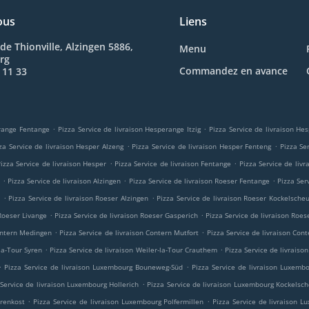
ous
Liens
de Thionville, Alzingen 5886,
Menu
rg
Commandez en avance
 11 33
.
.
erange Fentange
Pizza Service de livraison Hesperange Itzig
Pizza Service de livraison H
.
.
za Service de livraison Hesper Alzeng
Pizza Service de livraison Hesper Fenteng
Pizza Se
.
.
izza Service de livraison Hesper
Pizza Service de livraison Fentange
Pizza Service de liv
.
.
.
n
Pizza Service de livraison Alzingen
Pizza Service de livraison Roeser Fentange
Pizza Ser
.
.
m
Pizza Service de livraison Roeser Alzingen
Pizza Service de livraison Roeser Kockelsche
.
.
 Roeser Livange
Pizza Service de livraison Roeser Gasperich
Pizza Service de livraison Roes
.
.
Contern Medingen
Pizza Service de livraison Contern Mutfort
Pizza Service de livraison Cont
.
.
-la-Tour Syren
Pizza Service de livraison Weiler-la-Tour Crauthem
Pizza Service de livraison
.
.
Pizza Service de livraison Luxembourg Bouneweg-Süd
Pizza Service de livraison Luxemb
.
 Service de livraison Luxembourg Hollerich
Pizza Service de livraison Luxembourg Kockelsc
.
.
orenkost
Pizza Service de livraison Luxembourg Polfermillen
Pizza Service de livraison 