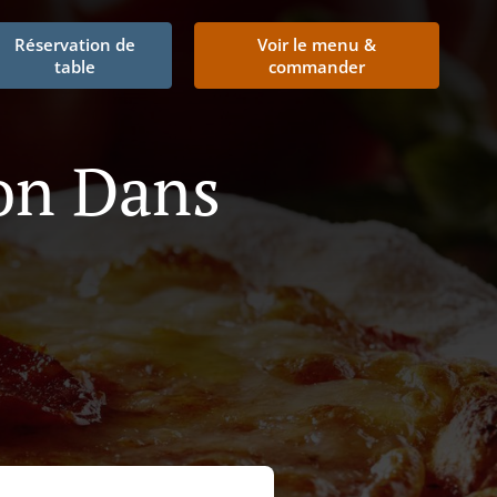
Réservation de
Voir le menu &
table
commander
son Dans