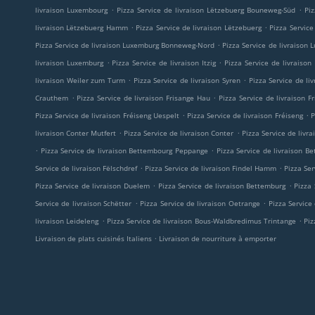
.
.
livraison Luxembourg
Pizza Service de livraison Lëtzebuerg Bouneweg-Süd
Pi
.
.
livraison Lëtzebuerg Hamm
Pizza Service de livraison Lëtzebuerg
Pizza Service
.
Pizza Service de livraison Luxemburg Bonneweg-Nord
Pizza Service de livraiso
.
.
livraison Luxemburg
Pizza Service de livraison Itzig
Pizza Service de livraison
.
.
livraison Weiler zum Turm
Pizza Service de livraison Syren
Pizza Service de li
.
.
Crauthem
Pizza Service de livraison Frisange Hau
Pizza Service de livraison F
.
.
Pizza Service de livraison Fréiseng Uespelt
Pizza Service de livraison Fréiseng
P
.
.
livraison Conter Mutfert
Pizza Service de livraison Conter
Pizza Service de livra
.
.
Pizza Service de livraison Bettembourg Peppange
Pizza Service de livraison B
.
.
Service de livraison Fëlschdref
Pizza Service de livraison Findel Hamm
Pizza Ser
.
.
Pizza Service de livraison Duelem
Pizza Service de livraison Bettemburg
Pizza
.
.
Service de livraison Schëtter
Pizza Service de livraison Oetrange
Pizza Service
.
.
livraison Leideleng
Pizza Service de livraison Bous-Waldbredimus Trintange
Piz
.
Livraison de plats cuisinés Italiens
Livraison de nourriture à emporter