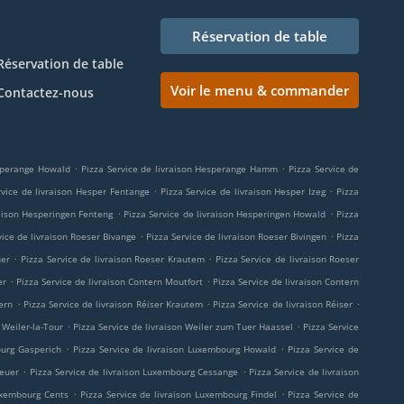
Réservation de table
Réservation de table
Voir le menu & commander
Contactez-nous
.
.
esperange Howald
Pizza Service de livraison Hesperange Hamm
Pizza Service de
.
.
rvice de livraison Hesper Fentange
Pizza Service de livraison Hesper Izeg
Pizza
.
.
raison Hesperingen Fenteng
Pizza Service de livraison Hesperingen Howald
Pizza
.
.
vice de livraison Roeser Bivange
Pizza Service de livraison Roeser Bivingen
Pizza
.
.
uer
Pizza Service de livraison Roeser Krautem
Pizza Service de livraison Roeser
.
.
er
Pizza Service de livraison Contern Moutfort
Pizza Service de livraison Contern
.
.
.
ern
Pizza Service de livraison Réiser Krautem
Pizza Service de livraison Réiser
.
.
 Weiler-la-Tour
Pizza Service de livraison Weiler zum Tuer Haassel
Pizza Service
.
.
ourg Gasperich
Pizza Service de livraison Luxembourg Howald
Pizza Service de
.
.
heuer
Pizza Service de livraison Luxembourg Cessange
Pizza Service de livraison
.
.
Luxembourg Cents
Pizza Service de livraison Luxembourg Findel
Pizza Service de