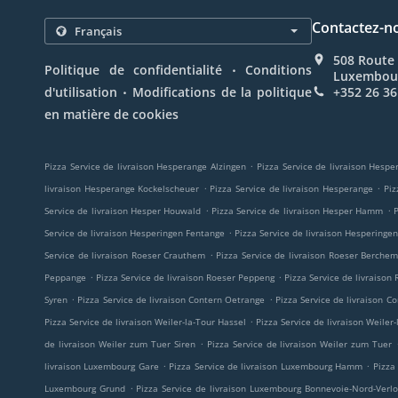
Contactez-n
508 Route 
.
Politique de confidentialité
Conditions
Luxembou
.
d'utilisation
Modifications de la politique
+352 26 36
en matière de cookies
.
Pizza Service de livraison Hesperange Alzingen
Pizza Service de livraison Hesp
.
.
livraison Hesperange Kockelscheuer
Pizza Service de livraison Hesperange
Piz
.
.
Service de livraison Hesper Houwald
Pizza Service de livraison Hesper Hamm
P
.
Service de livraison Hesperingen Fentange
Pizza Service de livraison Hesperinge
.
Service de livraison Roeser Crauthem
Pizza Service de livraison Roeser Berche
.
.
Peppange
Pizza Service de livraison Roeser Peppeng
Pizza Service de livraison
.
.
Syren
Pizza Service de livraison Contern Oetrange
Pizza Service de livraison 
.
Pizza Service de livraison Weiler-la-Tour Hassel
Pizza Service de livraison Weiler
.
de livraison Weiler zum Tuer Siren
Pizza Service de livraison Weiler zum Tuer
.
.
livraison Luxembourg Gare
Pizza Service de livraison Luxembourg Hamm
Pizza
.
Luxembourg Grund
Pizza Service de livraison Luxembourg Bonnevoie-Nord-Verl