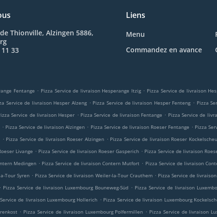
ous
Liens
de Thionville, Alzingen 5886,
Menu
rg
Commandez en avance
 11 33
.
.
erange Fentange
Pizza Service de livraison Hesperange Itzig
Pizza Service de livraison H
.
.
za Service de livraison Hesper Alzeng
Pizza Service de livraison Hesper Fenteng
Pizza Se
.
.
izza Service de livraison Hesper
Pizza Service de livraison Fentange
Pizza Service de liv
.
.
.
n
Pizza Service de livraison Alzingen
Pizza Service de livraison Roeser Fentange
Pizza Ser
.
.
m
Pizza Service de livraison Roeser Alzingen
Pizza Service de livraison Roeser Kockelsche
.
.
 Roeser Livange
Pizza Service de livraison Roeser Gasperich
Pizza Service de livraison Roes
.
.
Contern Medingen
Pizza Service de livraison Contern Mutfort
Pizza Service de livraison Cont
.
.
-la-Tour Syren
Pizza Service de livraison Weiler-la-Tour Crauthem
Pizza Service de livraison
.
.
Pizza Service de livraison Luxembourg Bouneweg-Süd
Pizza Service de livraison Luxemb
.
 Service de livraison Luxembourg Hollerich
Pizza Service de livraison Luxembourg Kockelsc
.
.
orenkost
Pizza Service de livraison Luxembourg Polfermillen
Pizza Service de livraison 