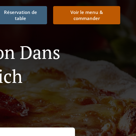
Réservation de
Voir le menu &
table
commander
son Dans
ich