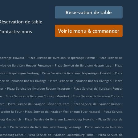
Réservation de table
Réservation de table
Voir le menu & commander
Contactez-nous
.
.
esperange Howald
Pizza Service de livraison Hesperange Hamm
Pizza Service de
.
.
rvice de livraison Hesper Fentange
Pizza Service de livraison Hesper Izeg
Pizza
.
.
raison Hesperingen Fenteng
Pizza Service de livraison Hesperingen Howald
Pizza
.
.
vice de livraison Roeser Bivange
Pizza Service de livraison Roeser Bivingen
Pizza
.
.
uer
Pizza Service de livraison Roeser Krautem
Pizza Service de livraison Roeser
.
.
er
Pizza Service de livraison Contern Moutfort
Pizza Service de livraison Contern
.
.
.
ern
Pizza Service de livraison Réiser Krautem
Pizza Service de livraison Réiser
.
.
 Weiler-la-Tour
Pizza Service de livraison Weiler zum Tuer Haassel
Pizza Service
.
.
ourg Gasperich
Pizza Service de livraison Luxembourg Howald
Pizza Service de
.
.
heuer
Pizza Service de livraison Luxembourg Cessange
Pizza Service de livraison
.
.
Luxembourg Cents
Pizza Service de livraison Luxembourg Findel
Pizza Service de