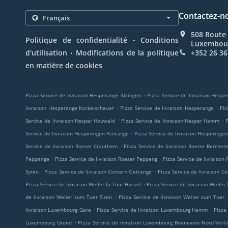
Contactez-n
508 Route 
.
Politique de confidentialité
Conditions
Luxembou
.
d'utilisation
Modifications de la politique
+352 26 36
en matière de cookies
.
Pizza Service de livraison Hesperange Alzingen
Pizza Service de livraison Hesp
.
.
livraison Hesperange Kockelscheuer
Pizza Service de livraison Hesperange
Piz
.
.
Service de livraison Hesper Houwald
Pizza Service de livraison Hesper Hamm
P
.
Service de livraison Hesperingen Fentange
Pizza Service de livraison Hesperinge
.
Service de livraison Roeser Crauthem
Pizza Service de livraison Roeser Berche
.
.
Peppange
Pizza Service de livraison Roeser Peppeng
Pizza Service de livraison
.
.
Syren
Pizza Service de livraison Contern Oetrange
Pizza Service de livraison 
.
Pizza Service de livraison Weiler-la-Tour Hassel
Pizza Service de livraison Weiler
.
de livraison Weiler zum Tuer Siren
Pizza Service de livraison Weiler zum Tuer
.
.
livraison Luxembourg Gare
Pizza Service de livraison Luxembourg Hamm
Pizza
.
Luxembourg Grund
Pizza Service de livraison Luxembourg Bonnevoie-Nord-Verl