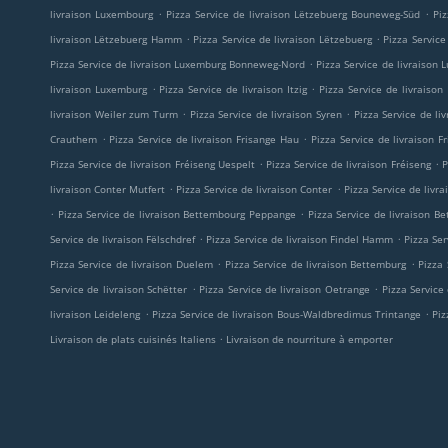
.
.
livraison Luxembourg
Pizza Service de livraison Lëtzebuerg Bouneweg-Süd
Pi
.
.
livraison Lëtzebuerg Hamm
Pizza Service de livraison Lëtzebuerg
Pizza Service
.
Pizza Service de livraison Luxemburg Bonneweg-Nord
Pizza Service de livraiso
.
.
livraison Luxemburg
Pizza Service de livraison Itzig
Pizza Service de livraison
.
.
livraison Weiler zum Turm
Pizza Service de livraison Syren
Pizza Service de li
.
.
Crauthem
Pizza Service de livraison Frisange Hau
Pizza Service de livraison F
.
.
Pizza Service de livraison Fréiseng Uespelt
Pizza Service de livraison Fréiseng
P
.
.
livraison Conter Mutfert
Pizza Service de livraison Conter
Pizza Service de livra
.
.
Pizza Service de livraison Bettembourg Peppange
Pizza Service de livraison B
.
.
Service de livraison Fëlschdref
Pizza Service de livraison Findel Hamm
Pizza Ser
.
.
Pizza Service de livraison Duelem
Pizza Service de livraison Bettemburg
Pizza
.
.
Service de livraison Schëtter
Pizza Service de livraison Oetrange
Pizza Service
.
.
livraison Leideleng
Pizza Service de livraison Bous-Waldbredimus Trintange
Piz
.
Livraison de plats cuisinés Italiens
Livraison de nourriture à emporter