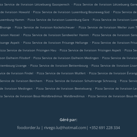
.
zza Service de livraison Lëtzebuerg Gaasperech
Pizza Service de livraison Lëtzebuerg Gar
.
.
 de livraison Howald
Pizza Service de livraison Luxemburg Bouneweg-Süd
Pizza Service d
.
.
n Luxemburg Hamm
Pizza Service de livraison Luxemburg Gare
Pizza Service de livraison Lu
.
.
 Bivange
Pizza Service de livraison Kockelscheuer
Pizza Service de livraison Weiler zum
.
.
vraison Hassel
Pizza Service de livraison Sandweiler Hamm
Pizza Service de livraison San
.
.
risange Aspelt
Pizza Service de livraison Frisange Hellange
Pizza Service de livraison Fri
.
.
izza Service de livraison Frisingen Hau
Pizza Service de livraison Frisingen Aspelt
Pizza Se
.
.
ison Dalheim Filsdorf
Pizza Service de livraison Dalheim Medingen
Pizza Service de livrai
.
.
ettembourg Livange
Pizza Service de livraison Bettembourg
Pizza Service de livraison Liva
.
.
vice de livraison Findel
Pizza Service de livraison Mutfert
Pizza Service de livraison Évran
.
.
 Service de livraison Berchem
Pizza Service de livraison Schuttrange Schrassig
Pizza Servi
.
.
 de livraison Medingen
Pizza Service de livraison Beetebuerg
Pizza Service de livraison 
.
za Service de livraison Bous-Waldbredimus Waldbredimus
Pizza Service de livraison Bous
Géré par:
foodorder.lu | rivego.lu@hotmail.com| +352 691 228 334