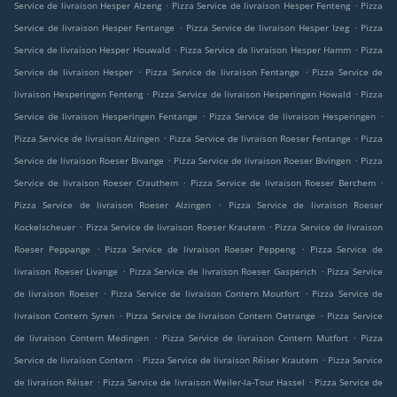
.
.
Service de livraison Hesper Alzeng
Pizza Service de livraison Hesper Fenteng
Pizza
.
.
Service de livraison Hesper Fentange
Pizza Service de livraison Hesper Izeg
Pizza
.
.
Service de livraison Hesper Houwald
Pizza Service de livraison Hesper Hamm
Pizza
.
.
Service de livraison Hesper
Pizza Service de livraison Fentange
Pizza Service de
.
.
livraison Hesperingen Fenteng
Pizza Service de livraison Hesperingen Howald
Pizza
.
.
Service de livraison Hesperingen Fentange
Pizza Service de livraison Hesperingen
.
.
Pizza Service de livraison Alzingen
Pizza Service de livraison Roeser Fentange
Pizza
.
.
Service de livraison Roeser Bivange
Pizza Service de livraison Roeser Bivingen
Pizza
.
.
Service de livraison Roeser Crauthem
Pizza Service de livraison Roeser Berchem
.
Pizza Service de livraison Roeser Alzingen
Pizza Service de livraison Roeser
.
.
Kockelscheuer
Pizza Service de livraison Roeser Krautem
Pizza Service de livraison
.
.
Roeser Peppange
Pizza Service de livraison Roeser Peppeng
Pizza Service de
.
.
livraison Roeser Livange
Pizza Service de livraison Roeser Gasperich
Pizza Service
.
.
de livraison Roeser
Pizza Service de livraison Contern Moutfort
Pizza Service de
.
.
livraison Contern Syren
Pizza Service de livraison Contern Oetrange
Pizza Service
.
.
de livraison Contern Medingen
Pizza Service de livraison Contern Mutfort
Pizza
.
.
Service de livraison Contern
Pizza Service de livraison Réiser Krautem
Pizza Service
.
.
de livraison Réiser
Pizza Service de livraison Weiler-la-Tour Hassel
Pizza Service de