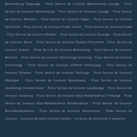
.
.
Bettembourg Peppange
Pizza Service de livraison Bettembourg Livange
Pizza
.
.
Service de livraison Bettembourg
Pizza Service de livraison Livange
Pizza Service
.
.
de livraison Moutfort
Pizza Service de livraison Hagen
Pizza Service de livraison
.
.
Fëlschdref
Pizza Service de livraison Findel Hamm
Pizza Service de livraison Findel
.
.
.
Pizza Service de livraison Mutfert
Pizza Service de livraison Évrange
Pizza Service
.
.
de livraison Boust
Pizza Service de livraison Duelem Fëlschdref
Pizza Service de
.
.
livraison Duelem
Pizza Service de livraison Bettemburg
Pizza Service de livraison
.
.
Berchem
Pizza Service de livraison Schuttrange Schrassig
Pizza Service de livraison
.
.
Schuttrange
Pizza Service de livraison Schëtter Schraasseg
Pizza Service de
.
.
livraison Schëtter
Pizza Service de livraison Oetrange
Pizza Service de livraison
.
.
Medingen
Pizza Service de livraison Beetebuerg
Pizza Service de livraison
.
.
Leudelange Kockelscheuer
Pizza Service de livraison Leudelange
Pizza Service de
.
.
livraison Leideleng
Pizza Service de livraison Bous-Waldbredimus Trintange
Pizza
.
Service de livraison Bous-Waldbredimus Waldbredimus
Pizza Service de livraison
.
.
Bous-Waldbredimus
Pizza Service de livraison Heidscheuer
Pâtes Service de
.
.
livraison
Livraison de plats cuisinés Italiens
Livraison de nourriture à emporter