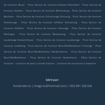
.
.
de livraison Boust
Pizza Service de livraison Duelem Fëlschdref
Pizza Service de
.
.
livraison Duelem
Pizza Service de livraison Bettemburg
Pizza Service de livraison
.
.
Berchem
Pizza Service de livraison Schuttrange Schrassig
Pizza Service de livraison
.
.
Schuttrange
Pizza Service de livraison Schëtter Schraasseg
Pizza Service de
.
.
livraison Schëtter
Pizza Service de livraison Oetrange
Pizza Service de livraison
.
.
Medingen
Pizza Service de livraison Beetebuerg
Pizza Service de livraison
.
.
Leudelange Kockelscheuer
Pizza Service de livraison Leudelange
Pizza Service de
.
.
livraison Leideleng
Pizza Service de livraison Bous-Waldbredimus Trintange
Pizza
.
Service de livraison Bous-Waldbredimus Waldbredimus
Pizza Service de livraison
.
.
Bous-Waldbredimus
Pizza Service de livraison Heidscheuer
Pâtes Service de
.
.
livraison
Livraison de plats cuisinés Italiens
Livraison de nourriture à emporter
Géré par:
foodorder.lu | rivego.lu@hotmail.com| +352 691 228 334