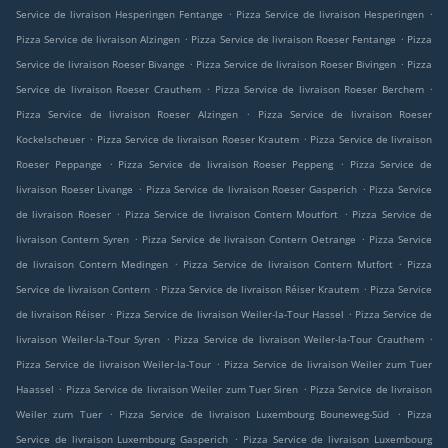
.
.
Service de livraison Hesperingen Fentange
Pizza Service de livraison Hesperingen
.
.
Pizza Service de livraison Alzingen
Pizza Service de livraison Roeser Fentange
Pizza
.
.
Service de livraison Roeser Bivange
Pizza Service de livraison Roeser Bivingen
Pizza
.
.
Service de livraison Roeser Crauthem
Pizza Service de livraison Roeser Berchem
.
Pizza Service de livraison Roeser Alzingen
Pizza Service de livraison Roeser
.
.
Kockelscheuer
Pizza Service de livraison Roeser Krautem
Pizza Service de livraison
.
.
Roeser Peppange
Pizza Service de livraison Roeser Peppeng
Pizza Service de
.
.
livraison Roeser Livange
Pizza Service de livraison Roeser Gasperich
Pizza Service
.
.
de livraison Roeser
Pizza Service de livraison Contern Moutfort
Pizza Service de
.
.
livraison Contern Syren
Pizza Service de livraison Contern Oetrange
Pizza Service
.
.
de livraison Contern Medingen
Pizza Service de livraison Contern Mutfort
Pizza
.
.
Service de livraison Contern
Pizza Service de livraison Réiser Krautem
Pizza Service
.
.
de livraison Réiser
Pizza Service de livraison Weiler-la-Tour Hassel
Pizza Service de
.
.
livraison Weiler-la-Tour Syren
Pizza Service de livraison Weiler-la-Tour Crauthem
.
Pizza Service de livraison Weiler-la-Tour
Pizza Service de livraison Weiler zum Tuer
.
.
Haassel
Pizza Service de livraison Weiler zum Tuer Siren
Pizza Service de livraison
.
.
Weiler zum Tuer
Pizza Service de livraison Luxembourg Bouneweg-Süd
Pizza
.
Service de livraison Luxembourg Gasperich
Pizza Service de livraison Luxembourg