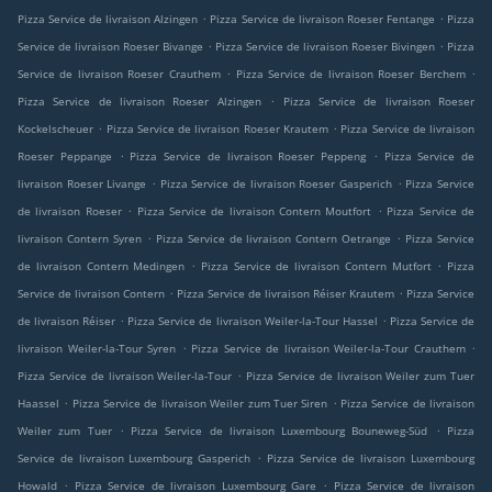
.
.
Pizza Service de livraison Alzingen
Pizza Service de livraison Roeser Fentange
Pizza
.
.
Service de livraison Roeser Bivange
Pizza Service de livraison Roeser Bivingen
Pizza
.
.
Service de livraison Roeser Crauthem
Pizza Service de livraison Roeser Berchem
.
Pizza Service de livraison Roeser Alzingen
Pizza Service de livraison Roeser
.
.
Kockelscheuer
Pizza Service de livraison Roeser Krautem
Pizza Service de livraison
.
.
Roeser Peppange
Pizza Service de livraison Roeser Peppeng
Pizza Service de
.
.
livraison Roeser Livange
Pizza Service de livraison Roeser Gasperich
Pizza Service
.
.
de livraison Roeser
Pizza Service de livraison Contern Moutfort
Pizza Service de
.
.
livraison Contern Syren
Pizza Service de livraison Contern Oetrange
Pizza Service
.
.
de livraison Contern Medingen
Pizza Service de livraison Contern Mutfort
Pizza
.
.
Service de livraison Contern
Pizza Service de livraison Réiser Krautem
Pizza Service
.
.
de livraison Réiser
Pizza Service de livraison Weiler-la-Tour Hassel
Pizza Service de
.
.
livraison Weiler-la-Tour Syren
Pizza Service de livraison Weiler-la-Tour Crauthem
.
Pizza Service de livraison Weiler-la-Tour
Pizza Service de livraison Weiler zum Tuer
.
.
Haassel
Pizza Service de livraison Weiler zum Tuer Siren
Pizza Service de livraison
.
.
Weiler zum Tuer
Pizza Service de livraison Luxembourg Bouneweg-Süd
Pizza
.
Service de livraison Luxembourg Gasperich
Pizza Service de livraison Luxembourg
.
.
Howald
Pizza Service de livraison Luxembourg Gare
Pizza Service de livraison