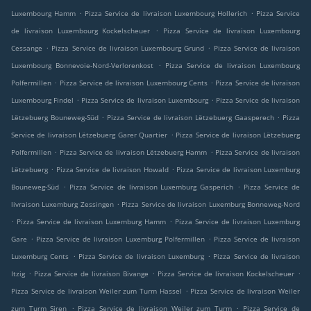
.
.
Luxembourg Hamm
Pizza Service de livraison Luxembourg Hollerich
Pizza Service
.
de livraison Luxembourg Kockelscheuer
Pizza Service de livraison Luxembourg
.
.
Cessange
Pizza Service de livraison Luxembourg Grund
Pizza Service de livraison
.
Luxembourg Bonnevoie-Nord-Verlorenkost
Pizza Service de livraison Luxembourg
.
.
Polfermillen
Pizza Service de livraison Luxembourg Cents
Pizza Service de livraison
.
.
Luxembourg Findel
Pizza Service de livraison Luxembourg
Pizza Service de livraison
.
.
Lëtzebuerg Bouneweg-Süd
Pizza Service de livraison Lëtzebuerg Gaasperech
Pizza
.
Service de livraison Lëtzebuerg Garer Quartier
Pizza Service de livraison Lëtzebuerg
.
.
Polfermillen
Pizza Service de livraison Lëtzebuerg Hamm
Pizza Service de livraison
.
.
Lëtzebuerg
Pizza Service de livraison Howald
Pizza Service de livraison Luxemburg
.
.
Bouneweg-Süd
Pizza Service de livraison Luxemburg Gasperich
Pizza Service de
.
livraison Luxemburg Zessingen
Pizza Service de livraison Luxemburg Bonneweg-Nord
.
.
Pizza Service de livraison Luxemburg Hamm
Pizza Service de livraison Luxemburg
.
.
Gare
Pizza Service de livraison Luxemburg Polfermillen
Pizza Service de livraison
.
.
Luxemburg Cents
Pizza Service de livraison Luxemburg
Pizza Service de livraison
.
.
.
Itzig
Pizza Service de livraison Bivange
Pizza Service de livraison Kockelscheuer
.
Pizza Service de livraison Weiler zum Turm Hassel
Pizza Service de livraison Weiler
.
.
zum Turm Siren
Pizza Service de livraison Weiler zum Turm
Pizza Service de