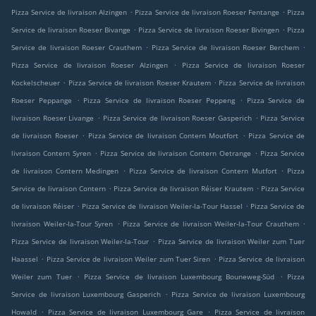
.
.
Pizza Service de livraison Alzingen
Pizza Service de livraison Roeser Fentange
Pizza
.
.
Service de livraison Roeser Bivange
Pizza Service de livraison Roeser Bivingen
Pizza
.
.
Service de livraison Roeser Crauthem
Pizza Service de livraison Roeser Berchem
.
Pizza Service de livraison Roeser Alzingen
Pizza Service de livraison Roeser
.
.
Kockelscheuer
Pizza Service de livraison Roeser Krautem
Pizza Service de livraison
.
.
Roeser Peppange
Pizza Service de livraison Roeser Peppeng
Pizza Service de
.
.
livraison Roeser Livange
Pizza Service de livraison Roeser Gasperich
Pizza Service
.
.
de livraison Roeser
Pizza Service de livraison Contern Moutfort
Pizza Service de
.
.
livraison Contern Syren
Pizza Service de livraison Contern Oetrange
Pizza Service
.
.
de livraison Contern Medingen
Pizza Service de livraison Contern Mutfort
Pizza
.
.
Service de livraison Contern
Pizza Service de livraison Réiser Krautem
Pizza Service
.
.
de livraison Réiser
Pizza Service de livraison Weiler-la-Tour Hassel
Pizza Service de
.
.
livraison Weiler-la-Tour Syren
Pizza Service de livraison Weiler-la-Tour Crauthem
.
Pizza Service de livraison Weiler-la-Tour
Pizza Service de livraison Weiler zum Tuer
.
.
Haassel
Pizza Service de livraison Weiler zum Tuer Siren
Pizza Service de livraison
.
.
Weiler zum Tuer
Pizza Service de livraison Luxembourg Bouneweg-Süd
Pizza
.
Service de livraison Luxembourg Gasperich
Pizza Service de livraison Luxembourg
.
.
Howald
Pizza Service de livraison Luxembourg Gare
Pizza Service de livraison