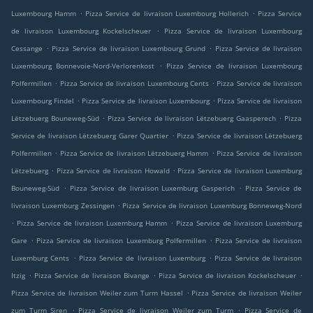
.
.
Luxembourg Hamm
Pizza Service de livraison Luxembourg Hollerich
Pizza Service
.
de livraison Luxembourg Kockelscheuer
Pizza Service de livraison Luxembourg
.
.
Cessange
Pizza Service de livraison Luxembourg Grund
Pizza Service de livraison
.
Luxembourg Bonnevoie-Nord-Verlorenkost
Pizza Service de livraison Luxembourg
.
.
Polfermillen
Pizza Service de livraison Luxembourg Cents
Pizza Service de livraison
.
.
Luxembourg Findel
Pizza Service de livraison Luxembourg
Pizza Service de livraison
.
.
Lëtzebuerg Bouneweg-Süd
Pizza Service de livraison Lëtzebuerg Gaasperech
Pizza
.
Service de livraison Lëtzebuerg Garer Quartier
Pizza Service de livraison Lëtzebuerg
.
.
Polfermillen
Pizza Service de livraison Lëtzebuerg Hamm
Pizza Service de livraison
.
.
Lëtzebuerg
Pizza Service de livraison Howald
Pizza Service de livraison Luxemburg
.
.
Bouneweg-Süd
Pizza Service de livraison Luxemburg Gasperich
Pizza Service de
.
livraison Luxemburg Zessingen
Pizza Service de livraison Luxemburg Bonneweg-Nord
.
.
Pizza Service de livraison Luxemburg Hamm
Pizza Service de livraison Luxemburg
.
.
Gare
Pizza Service de livraison Luxemburg Polfermillen
Pizza Service de livraison
.
.
Luxemburg Cents
Pizza Service de livraison Luxemburg
Pizza Service de livraison
.
.
.
Itzig
Pizza Service de livraison Bivange
Pizza Service de livraison Kockelscheuer
.
Pizza Service de livraison Weiler zum Turm Hassel
Pizza Service de livraison Weiler
.
.
zum Turm Siren
Pizza Service de livraison Weiler zum Turm
Pizza Service de