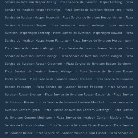
.
.
Service de livraison Hesper Alzeng
Pizza Service de livraison Hesper Fenteng
Pizza
.
.
Service de livraison Hesper Fentange
Pizza Service de livraison Hesper Izeg
Pizza
.
.
Service de livraison Hesper Houwald
Pizza Service de livraison Hesper Hamm
Pizza
.
.
Service de livraison Hesper
Pizza Service de livraison Fentange
Pizza Service de
.
.
livraison Hesperingen Fenteng
Pizza Service de livraison Hesperingen Howald
Pizza
.
.
Service de livraison Hesperingen Fentange
Pizza Service de livraison Hesperingen
.
.
Pizza Service de livraison Alzingen
Pizza Service de livraison Roeser Fentange
Pizza
.
.
Service de livraison Roeser Bivange
Pizza Service de livraison Roeser Bivingen
Pizza
.
.
Service de livraison Roeser Crauthem
Pizza Service de livraison Roeser Berchem
.
Pizza Service de livraison Roeser Alzingen
Pizza Service de livraison Roeser
.
.
Kockelscheuer
Pizza Service de livraison Roeser Krautem
Pizza Service de livraison
.
.
Roeser Peppange
Pizza Service de livraison Roeser Peppeng
Pizza Service de
.
.
livraison Roeser Livange
Pizza Service de livraison Roeser Gasperich
Pizza Service
.
.
de livraison Roeser
Pizza Service de livraison Contern Moutfort
Pizza Service de
.
.
livraison Contern Syren
Pizza Service de livraison Contern Oetrange
Pizza Service
.
.
de livraison Contern Medingen
Pizza Service de livraison Contern Mutfort
Pizza
.
.
Service de livraison Contern
Pizza Service de livraison Réiser Krautem
Pizza Service
.
.
de livraison Réiser
Pizza Service de livraison Weiler-la-Tour Hassel
Pizza Service de