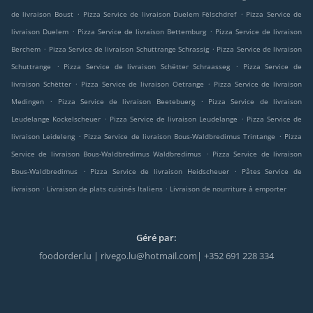
.
.
de livraison Boust
Pizza Service de livraison Duelem Fëlschdref
Pizza Service de
.
.
livraison Duelem
Pizza Service de livraison Bettemburg
Pizza Service de livraison
.
.
Berchem
Pizza Service de livraison Schuttrange Schrassig
Pizza Service de livraison
.
.
Schuttrange
Pizza Service de livraison Schëtter Schraasseg
Pizza Service de
.
.
livraison Schëtter
Pizza Service de livraison Oetrange
Pizza Service de livraison
.
.
Medingen
Pizza Service de livraison Beetebuerg
Pizza Service de livraison
.
.
Leudelange Kockelscheuer
Pizza Service de livraison Leudelange
Pizza Service de
.
.
livraison Leideleng
Pizza Service de livraison Bous-Waldbredimus Trintange
Pizza
.
Service de livraison Bous-Waldbredimus Waldbredimus
Pizza Service de livraison
.
.
Bous-Waldbredimus
Pizza Service de livraison Heidscheuer
Pâtes Service de
.
.
livraison
Livraison de plats cuisinés Italiens
Livraison de nourriture à emporter
Géré par:
foodorder.lu | rivego.lu@hotmail.com| +352 691 228 334