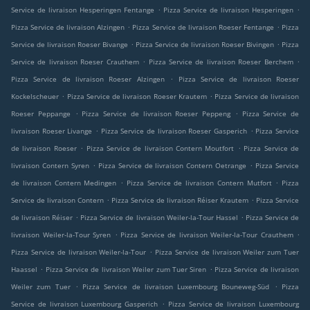
.
.
Service de livraison Hesperingen Fentange
Pizza Service de livraison Hesperingen
.
.
Pizza Service de livraison Alzingen
Pizza Service de livraison Roeser Fentange
Pizza
.
.
Service de livraison Roeser Bivange
Pizza Service de livraison Roeser Bivingen
Pizza
.
.
Service de livraison Roeser Crauthem
Pizza Service de livraison Roeser Berchem
.
Pizza Service de livraison Roeser Alzingen
Pizza Service de livraison Roeser
.
.
Kockelscheuer
Pizza Service de livraison Roeser Krautem
Pizza Service de livraison
.
.
Roeser Peppange
Pizza Service de livraison Roeser Peppeng
Pizza Service de
.
.
livraison Roeser Livange
Pizza Service de livraison Roeser Gasperich
Pizza Service
.
.
de livraison Roeser
Pizza Service de livraison Contern Moutfort
Pizza Service de
.
.
livraison Contern Syren
Pizza Service de livraison Contern Oetrange
Pizza Service
.
.
de livraison Contern Medingen
Pizza Service de livraison Contern Mutfort
Pizza
.
.
Service de livraison Contern
Pizza Service de livraison Réiser Krautem
Pizza Service
.
.
de livraison Réiser
Pizza Service de livraison Weiler-la-Tour Hassel
Pizza Service de
.
.
livraison Weiler-la-Tour Syren
Pizza Service de livraison Weiler-la-Tour Crauthem
.
Pizza Service de livraison Weiler-la-Tour
Pizza Service de livraison Weiler zum Tuer
.
.
Haassel
Pizza Service de livraison Weiler zum Tuer Siren
Pizza Service de livraison
.
.
Weiler zum Tuer
Pizza Service de livraison Luxembourg Bouneweg-Süd
Pizza
.
Service de livraison Luxembourg Gasperich
Pizza Service de livraison Luxembourg