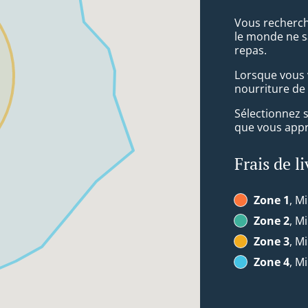
Vous recherch
le monde ne s
repas.
Lorsque vous v
nourriture de
Sélectionnez 
que vous appré
Frais de l
Zone 1
, Mi
Zone 2
, Mi
Zone 3
, Mi
Zone 4
, Mi