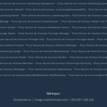
.
zza Service de livraison Lëtzebuerg Gaasperech
Pizza Service de livraison Lëtzebuerg Gar
.
.
 de livraison Howald
Pizza Service de livraison Luxemburg Bouneweg-Süd
Pizza Service d
.
.
n Luxemburg Hamm
Pizza Service de livraison Luxemburg Gare
Pizza Service de livraison Lu
.
.
 Bivange
Pizza Service de livraison Kockelscheuer
Pizza Service de livraison Weiler zum
.
.
vraison Hassel
Pizza Service de livraison Sandweiler Hamm
Pizza Service de livraison San
.
.
risange Aspelt
Pizza Service de livraison Frisange Hellange
Pizza Service de livraison Fri
.
.
izza Service de livraison Frisingen Hau
Pizza Service de livraison Frisingen Aspelt
Pizza Se
.
.
ison Dalheim Filsdorf
Pizza Service de livraison Dalheim Medingen
Pizza Service de livrai
.
.
ettembourg Livange
Pizza Service de livraison Bettembourg
Pizza Service de livraison Liva
.
.
vice de livraison Findel
Pizza Service de livraison Mutfert
Pizza Service de livraison Évran
.
.
 Service de livraison Berchem
Pizza Service de livraison Schuttrange Schrassig
Pizza Servi
.
.
 de livraison Medingen
Pizza Service de livraison Beetebuerg
Pizza Service de livraison 
.
za Service de livraison Bous-Waldbredimus Waldbredimus
Pizza Service de livraison Bous
Géré par:
foodorder.lu | rivego.lu@hotmail.com| +352 691 228 334