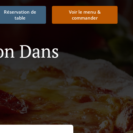
Réservation de
Voir le menu &
table
commander
son Dans