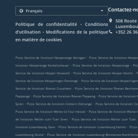
Contactez-n
508 Route 
.
Politique de confidentialité
Conditions
Luxembou
.
d'utilisation
Modifications de la politique
+352 26 36
en matière de cookies
.
Pizza Service de livraison Hesperange Alzingen
Pizza Service de livraison Hesp
.
.
livraison Hesperange Kockelscheuer
Pizza Service de livraison Hesperange
Piz
.
.
Service de livraison Hesper Houwald
Pizza Service de livraison Hesper Hamm
P
.
Service de livraison Hesperingen Fentange
Pizza Service de livraison Hesperinge
.
Service de livraison Roeser Crauthem
Pizza Service de livraison Roeser Berche
.
.
Peppange
Pizza Service de livraison Roeser Peppeng
Pizza Service de livraison
.
.
Syren
Pizza Service de livraison Contern Oetrange
Pizza Service de livraison 
.
Pizza Service de livraison Weiler-la-Tour Hassel
Pizza Service de livraison Weiler
.
de livraison Weiler zum Tuer Siren
Pizza Service de livraison Weiler zum Tuer
.
.
livraison Luxembourg Gare
Pizza Service de livraison Luxembourg Hamm
Pizza
.
Luxembourg Grund
Pizza Service de livraison Luxembourg Bonnevoie-Nord-Verl