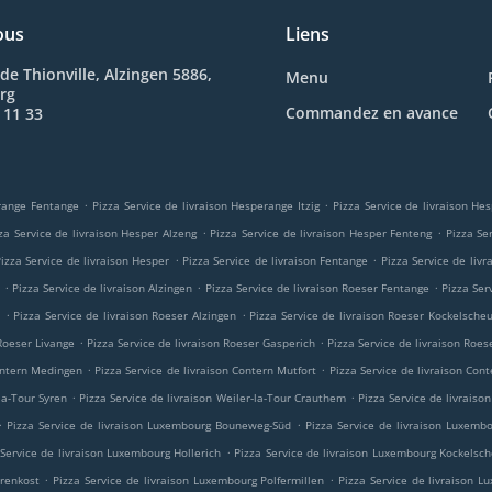
ous
Liens
de Thionville, Alzingen 5886,
Menu
rg
Commandez en avance
 11 33
.
.
erange Fentange
Pizza Service de livraison Hesperange Itzig
Pizza Service de livraison H
.
.
za Service de livraison Hesper Alzeng
Pizza Service de livraison Hesper Fenteng
Pizza Se
.
.
izza Service de livraison Hesper
Pizza Service de livraison Fentange
Pizza Service de liv
.
.
.
n
Pizza Service de livraison Alzingen
Pizza Service de livraison Roeser Fentange
Pizza Ser
.
.
m
Pizza Service de livraison Roeser Alzingen
Pizza Service de livraison Roeser Kockelsche
.
.
 Roeser Livange
Pizza Service de livraison Roeser Gasperich
Pizza Service de livraison Roes
.
.
Contern Medingen
Pizza Service de livraison Contern Mutfort
Pizza Service de livraison Cont
.
.
-la-Tour Syren
Pizza Service de livraison Weiler-la-Tour Crauthem
Pizza Service de livraison
.
.
Pizza Service de livraison Luxembourg Bouneweg-Süd
Pizza Service de livraison Luxemb
.
 Service de livraison Luxembourg Hollerich
Pizza Service de livraison Luxembourg Kockelsc
.
.
orenkost
Pizza Service de livraison Luxembourg Polfermillen
Pizza Service de livraison 