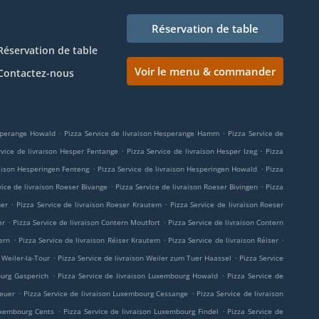
Réservation de table
Réservation de table
Voir le menu & commander
Contactez-nous
.
.
esperange Howald
Pizza Service de livraison Hesperange Hamm
Pizza Service de
.
.
rvice de livraison Hesper Fentange
Pizza Service de livraison Hesper Izeg
Pizza
.
.
raison Hesperingen Fenteng
Pizza Service de livraison Hesperingen Howald
Pizza
.
.
vice de livraison Roeser Bivange
Pizza Service de livraison Roeser Bivingen
Pizza
.
.
uer
Pizza Service de livraison Roeser Krautem
Pizza Service de livraison Roeser
.
.
er
Pizza Service de livraison Contern Moutfort
Pizza Service de livraison Contern
.
.
.
ern
Pizza Service de livraison Réiser Krautem
Pizza Service de livraison Réiser
.
.
 Weiler-la-Tour
Pizza Service de livraison Weiler zum Tuer Haassel
Pizza Service
.
.
ourg Gasperich
Pizza Service de livraison Luxembourg Howald
Pizza Service de
.
.
heuer
Pizza Service de livraison Luxembourg Cessange
Pizza Service de livraison
.
.
Luxembourg Cents
Pizza Service de livraison Luxembourg Findel
Pizza Service de