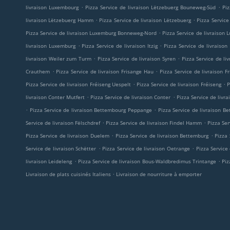
.
.
livraison Luxembourg
Pizza Service de livraison Lëtzebuerg Bouneweg-Süd
Pi
.
.
livraison Lëtzebuerg Hamm
Pizza Service de livraison Lëtzebuerg
Pizza Service
.
Pizza Service de livraison Luxemburg Bonneweg-Nord
Pizza Service de livraiso
.
.
livraison Luxemburg
Pizza Service de livraison Itzig
Pizza Service de livraison
.
.
livraison Weiler zum Turm
Pizza Service de livraison Syren
Pizza Service de li
.
.
Crauthem
Pizza Service de livraison Frisange Hau
Pizza Service de livraison F
.
.
Pizza Service de livraison Fréiseng Uespelt
Pizza Service de livraison Fréiseng
P
.
.
livraison Conter Mutfert
Pizza Service de livraison Conter
Pizza Service de livra
.
.
Pizza Service de livraison Bettembourg Peppange
Pizza Service de livraison B
.
.
Service de livraison Fëlschdref
Pizza Service de livraison Findel Hamm
Pizza Ser
.
.
Pizza Service de livraison Duelem
Pizza Service de livraison Bettemburg
Pizza
.
.
Service de livraison Schëtter
Pizza Service de livraison Oetrange
Pizza Service
.
.
livraison Leideleng
Pizza Service de livraison Bous-Waldbredimus Trintange
Piz
.
Livraison de plats cuisinés Italiens
Livraison de nourriture à emporter