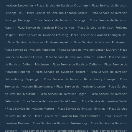
.
.
livraison Sandweiler
Pizza Service de livraison Crauthem
Pizza Service de livraison
.
.
Frisange Hau
Pizza Service de livraison Frisange Aspelt
Pizza Service de livraison
.
.
Frisange Hellange
Pizza Service de livraison Frisange
Pizza Service de livraison
.
.
Aspelt
Pizza Service de livraison Fréiseng Hau
Pizza Service de livraison Fréiseng
.
.
Uespelt
Pizza Service de livraison Fréiseng
Pizza Service de livraison Frisingen Hau
.
.
.
Pizza Service de livraison Frisingen Aspelt
Pizza Service de livraison Frisingen
.
.
Pizza Service de livraison Peppange
Pizza Service de livraison Conter Mutfert
Pizza
.
.
Service de livraison Conter
Pizza Service de livraison Dalheim Filsdorf
Pizza Service
.
.
de livraison Dalheim Medingen
Pizza Service de livraison Dalheim
Pizza Service de
.
.
livraison Hellange
Pizza Service de livraison Filsdorf
Pizza Service de livraison
.
.
Bettembourg Peppange
Pizza Service de livraison Bettembourg Livange
Pizza
.
.
Service de livraison Bettembourg
Pizza Service de livraison Livange
Pizza Service
.
.
de livraison Moutfort
Pizza Service de livraison Hagen
Pizza Service de livraison
.
.
Fëlschdref
Pizza Service de livraison Findel Hamm
Pizza Service de livraison Findel
.
.
.
Pizza Service de livraison Mutfert
Pizza Service de livraison Évrange
Pizza Service
.
.
de livraison Boust
Pizza Service de livraison Duelem Fëlschdref
Pizza Service de
.
.
livraison Duelem
Pizza Service de livraison Bettemburg
Pizza Service de livraison
.
.
Berchem
Pizza Service de livraison Schuttrange Schrassig
Pizza Service de livraison