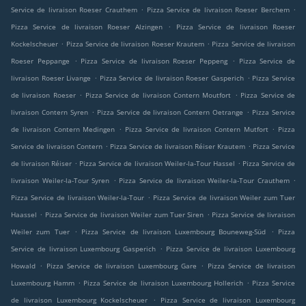
.
.
Service de livraison Roeser Crauthem
Pizza Service de livraison Roeser Berchem
.
Pizza Service de livraison Roeser Alzingen
Pizza Service de livraison Roeser
.
.
Kockelscheuer
Pizza Service de livraison Roeser Krautem
Pizza Service de livraison
.
.
Roeser Peppange
Pizza Service de livraison Roeser Peppeng
Pizza Service de
.
.
livraison Roeser Livange
Pizza Service de livraison Roeser Gasperich
Pizza Service
.
.
de livraison Roeser
Pizza Service de livraison Contern Moutfort
Pizza Service de
.
.
livraison Contern Syren
Pizza Service de livraison Contern Oetrange
Pizza Service
.
.
de livraison Contern Medingen
Pizza Service de livraison Contern Mutfort
Pizza
.
.
Service de livraison Contern
Pizza Service de livraison Réiser Krautem
Pizza Service
.
.
de livraison Réiser
Pizza Service de livraison Weiler-la-Tour Hassel
Pizza Service de
.
.
livraison Weiler-la-Tour Syren
Pizza Service de livraison Weiler-la-Tour Crauthem
.
Pizza Service de livraison Weiler-la-Tour
Pizza Service de livraison Weiler zum Tuer
.
.
Haassel
Pizza Service de livraison Weiler zum Tuer Siren
Pizza Service de livraison
.
.
Weiler zum Tuer
Pizza Service de livraison Luxembourg Bouneweg-Süd
Pizza
.
Service de livraison Luxembourg Gasperich
Pizza Service de livraison Luxembourg
.
.
Howald
Pizza Service de livraison Luxembourg Gare
Pizza Service de livraison
.
.
Luxembourg Hamm
Pizza Service de livraison Luxembourg Hollerich
Pizza Service
.
de livraison Luxembourg Kockelscheuer
Pizza Service de livraison Luxembourg