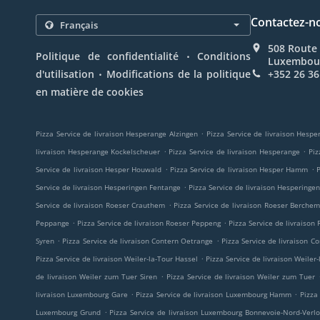
Contactez-n
508 Route 
.
Politique de confidentialité
Conditions
Luxembou
.
d'utilisation
Modifications de la politique
+352 26 36
en matière de cookies
.
Pizza Service de livraison Hesperange Alzingen
Pizza Service de livraison Hesp
.
.
livraison Hesperange Kockelscheuer
Pizza Service de livraison Hesperange
Piz
.
.
Service de livraison Hesper Houwald
Pizza Service de livraison Hesper Hamm
P
.
Service de livraison Hesperingen Fentange
Pizza Service de livraison Hesperinge
.
Service de livraison Roeser Crauthem
Pizza Service de livraison Roeser Berche
.
.
Peppange
Pizza Service de livraison Roeser Peppeng
Pizza Service de livraison
.
.
Syren
Pizza Service de livraison Contern Oetrange
Pizza Service de livraison 
.
Pizza Service de livraison Weiler-la-Tour Hassel
Pizza Service de livraison Weiler
.
de livraison Weiler zum Tuer Siren
Pizza Service de livraison Weiler zum Tuer
.
.
livraison Luxembourg Gare
Pizza Service de livraison Luxembourg Hamm
Pizza
.
Luxembourg Grund
Pizza Service de livraison Luxembourg Bonnevoie-Nord-Verl