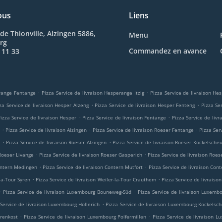
ous
Liens
de Thionville, Alzingen 5886,
Menu
rg
Commandez en avance
 11 33
.
.
erange Fentange
Pizza Service de livraison Hesperange Itzig
Pizza Service de livraison H
.
.
za Service de livraison Hesper Alzeng
Pizza Service de livraison Hesper Fenteng
Pizza Se
.
.
izza Service de livraison Hesper
Pizza Service de livraison Fentange
Pizza Service de liv
.
.
.
n
Pizza Service de livraison Alzingen
Pizza Service de livraison Roeser Fentange
Pizza Ser
.
.
m
Pizza Service de livraison Roeser Alzingen
Pizza Service de livraison Roeser Kockelsche
.
.
 Roeser Livange
Pizza Service de livraison Roeser Gasperich
Pizza Service de livraison Roes
.
.
Contern Medingen
Pizza Service de livraison Contern Mutfort
Pizza Service de livraison Cont
.
.
-la-Tour Syren
Pizza Service de livraison Weiler-la-Tour Crauthem
Pizza Service de livraison
.
.
Pizza Service de livraison Luxembourg Bouneweg-Süd
Pizza Service de livraison Luxemb
.
 Service de livraison Luxembourg Hollerich
Pizza Service de livraison Luxembourg Kockelsc
.
.
orenkost
Pizza Service de livraison Luxembourg Polfermillen
Pizza Service de livraison 