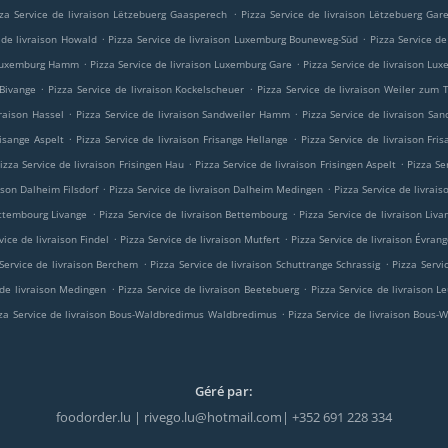
.
zza Service de livraison Lëtzebuerg Gaasperech
Pizza Service de livraison Lëtzebuerg Gar
.
.
 de livraison Howald
Pizza Service de livraison Luxemburg Bouneweg-Süd
Pizza Service d
.
.
n Luxemburg Hamm
Pizza Service de livraison Luxemburg Gare
Pizza Service de livraison Lu
.
.
 Bivange
Pizza Service de livraison Kockelscheuer
Pizza Service de livraison Weiler zum
.
.
vraison Hassel
Pizza Service de livraison Sandweiler Hamm
Pizza Service de livraison San
.
.
risange Aspelt
Pizza Service de livraison Frisange Hellange
Pizza Service de livraison Fri
.
.
izza Service de livraison Frisingen Hau
Pizza Service de livraison Frisingen Aspelt
Pizza Se
.
.
ison Dalheim Filsdorf
Pizza Service de livraison Dalheim Medingen
Pizza Service de livrai
.
.
ettembourg Livange
Pizza Service de livraison Bettembourg
Pizza Service de livraison Liva
.
.
vice de livraison Findel
Pizza Service de livraison Mutfert
Pizza Service de livraison Évran
.
.
 Service de livraison Berchem
Pizza Service de livraison Schuttrange Schrassig
Pizza Servi
.
.
 de livraison Medingen
Pizza Service de livraison Beetebuerg
Pizza Service de livraison 
.
za Service de livraison Bous-Waldbredimus Waldbredimus
Pizza Service de livraison Bous
Géré par:
foodorder.lu | rivego.lu@hotmail.com| +352 691 228 334