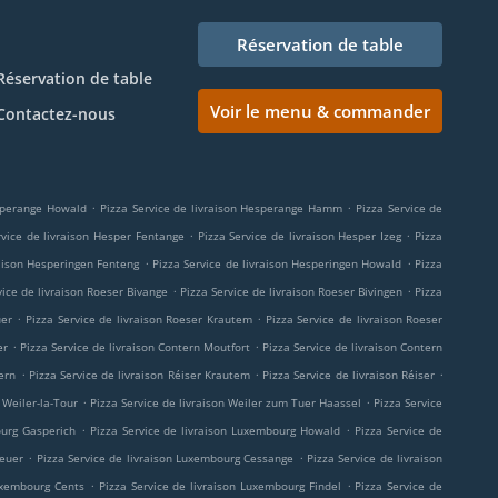
Réservation de table
Réservation de table
Voir le menu & commander
Contactez-nous
.
.
esperange Howald
Pizza Service de livraison Hesperange Hamm
Pizza Service de
.
.
rvice de livraison Hesper Fentange
Pizza Service de livraison Hesper Izeg
Pizza
.
.
raison Hesperingen Fenteng
Pizza Service de livraison Hesperingen Howald
Pizza
.
.
vice de livraison Roeser Bivange
Pizza Service de livraison Roeser Bivingen
Pizza
.
.
uer
Pizza Service de livraison Roeser Krautem
Pizza Service de livraison Roeser
.
.
er
Pizza Service de livraison Contern Moutfort
Pizza Service de livraison Contern
.
.
.
ern
Pizza Service de livraison Réiser Krautem
Pizza Service de livraison Réiser
.
.
 Weiler-la-Tour
Pizza Service de livraison Weiler zum Tuer Haassel
Pizza Service
.
.
ourg Gasperich
Pizza Service de livraison Luxembourg Howald
Pizza Service de
.
.
heuer
Pizza Service de livraison Luxembourg Cessange
Pizza Service de livraison
.
.
Luxembourg Cents
Pizza Service de livraison Luxembourg Findel
Pizza Service de