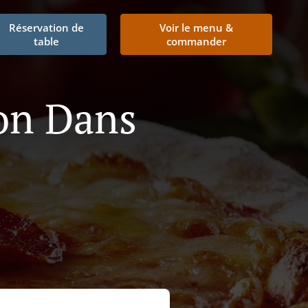
Réservation de
Voir le menu &
table
commander
son Dans