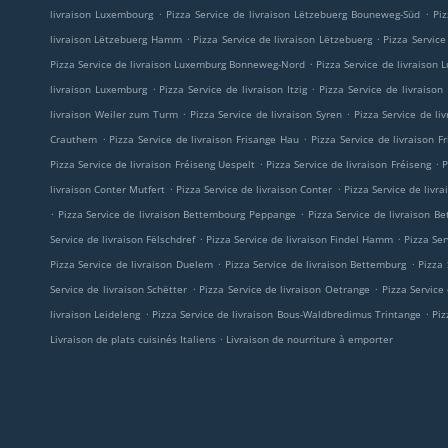
.
.
livraison Luxembourg
Pizza Service de livraison Lëtzebuerg Bouneweg-Süd
Pi
.
.
livraison Lëtzebuerg Hamm
Pizza Service de livraison Lëtzebuerg
Pizza Service
.
Pizza Service de livraison Luxemburg Bonneweg-Nord
Pizza Service de livraiso
.
.
livraison Luxemburg
Pizza Service de livraison Itzig
Pizza Service de livraison
.
.
livraison Weiler zum Turm
Pizza Service de livraison Syren
Pizza Service de li
.
.
Crauthem
Pizza Service de livraison Frisange Hau
Pizza Service de livraison F
.
.
Pizza Service de livraison Fréiseng Uespelt
Pizza Service de livraison Fréiseng
P
.
.
livraison Conter Mutfert
Pizza Service de livraison Conter
Pizza Service de livra
.
.
Pizza Service de livraison Bettembourg Peppange
Pizza Service de livraison B
.
.
Service de livraison Fëlschdref
Pizza Service de livraison Findel Hamm
Pizza Ser
.
.
Pizza Service de livraison Duelem
Pizza Service de livraison Bettemburg
Pizza
.
.
Service de livraison Schëtter
Pizza Service de livraison Oetrange
Pizza Service
.
.
livraison Leideleng
Pizza Service de livraison Bous-Waldbredimus Trintange
Piz
.
Livraison de plats cuisinés Italiens
Livraison de nourriture à emporter