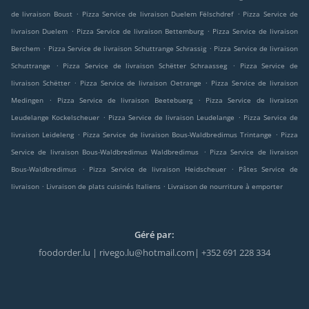
.
.
de livraison Boust
Pizza Service de livraison Duelem Fëlschdref
Pizza Service de
.
.
livraison Duelem
Pizza Service de livraison Bettemburg
Pizza Service de livraison
.
.
Berchem
Pizza Service de livraison Schuttrange Schrassig
Pizza Service de livraison
.
.
Schuttrange
Pizza Service de livraison Schëtter Schraasseg
Pizza Service de
.
.
livraison Schëtter
Pizza Service de livraison Oetrange
Pizza Service de livraison
.
.
Medingen
Pizza Service de livraison Beetebuerg
Pizza Service de livraison
.
.
Leudelange Kockelscheuer
Pizza Service de livraison Leudelange
Pizza Service de
.
.
livraison Leideleng
Pizza Service de livraison Bous-Waldbredimus Trintange
Pizza
.
Service de livraison Bous-Waldbredimus Waldbredimus
Pizza Service de livraison
.
.
Bous-Waldbredimus
Pizza Service de livraison Heidscheuer
Pâtes Service de
.
.
livraison
Livraison de plats cuisinés Italiens
Livraison de nourriture à emporter
Géré par:
foodorder.lu | rivego.lu@hotmail.com| +352 691 228 334