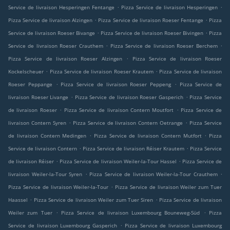
.
.
Service de livraison Hesperingen Fentange
Pizza Service de livraison Hesperingen
.
.
Pizza Service de livraison Alzingen
Pizza Service de livraison Roeser Fentange
Pizza
.
.
Service de livraison Roeser Bivange
Pizza Service de livraison Roeser Bivingen
Pizza
.
.
Service de livraison Roeser Crauthem
Pizza Service de livraison Roeser Berchem
.
Pizza Service de livraison Roeser Alzingen
Pizza Service de livraison Roeser
.
.
Kockelscheuer
Pizza Service de livraison Roeser Krautem
Pizza Service de livraison
.
.
Roeser Peppange
Pizza Service de livraison Roeser Peppeng
Pizza Service de
.
.
livraison Roeser Livange
Pizza Service de livraison Roeser Gasperich
Pizza Service
.
.
de livraison Roeser
Pizza Service de livraison Contern Moutfort
Pizza Service de
.
.
livraison Contern Syren
Pizza Service de livraison Contern Oetrange
Pizza Service
.
.
de livraison Contern Medingen
Pizza Service de livraison Contern Mutfort
Pizza
.
.
Service de livraison Contern
Pizza Service de livraison Réiser Krautem
Pizza Service
.
.
de livraison Réiser
Pizza Service de livraison Weiler-la-Tour Hassel
Pizza Service de
.
.
livraison Weiler-la-Tour Syren
Pizza Service de livraison Weiler-la-Tour Crauthem
.
Pizza Service de livraison Weiler-la-Tour
Pizza Service de livraison Weiler zum Tuer
.
.
Haassel
Pizza Service de livraison Weiler zum Tuer Siren
Pizza Service de livraison
.
.
Weiler zum Tuer
Pizza Service de livraison Luxembourg Bouneweg-Süd
Pizza
.
Service de livraison Luxembourg Gasperich
Pizza Service de livraison Luxembourg