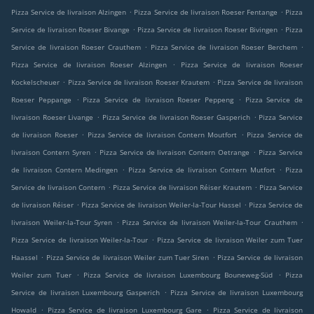
.
.
Pizza Service de livraison Alzingen
Pizza Service de livraison Roeser Fentange
Pizza
.
.
Service de livraison Roeser Bivange
Pizza Service de livraison Roeser Bivingen
Pizza
.
.
Service de livraison Roeser Crauthem
Pizza Service de livraison Roeser Berchem
.
Pizza Service de livraison Roeser Alzingen
Pizza Service de livraison Roeser
.
.
Kockelscheuer
Pizza Service de livraison Roeser Krautem
Pizza Service de livraison
.
.
Roeser Peppange
Pizza Service de livraison Roeser Peppeng
Pizza Service de
.
.
livraison Roeser Livange
Pizza Service de livraison Roeser Gasperich
Pizza Service
.
.
de livraison Roeser
Pizza Service de livraison Contern Moutfort
Pizza Service de
.
.
livraison Contern Syren
Pizza Service de livraison Contern Oetrange
Pizza Service
.
.
de livraison Contern Medingen
Pizza Service de livraison Contern Mutfort
Pizza
.
.
Service de livraison Contern
Pizza Service de livraison Réiser Krautem
Pizza Service
.
.
de livraison Réiser
Pizza Service de livraison Weiler-la-Tour Hassel
Pizza Service de
.
.
livraison Weiler-la-Tour Syren
Pizza Service de livraison Weiler-la-Tour Crauthem
.
Pizza Service de livraison Weiler-la-Tour
Pizza Service de livraison Weiler zum Tuer
.
.
Haassel
Pizza Service de livraison Weiler zum Tuer Siren
Pizza Service de livraison
.
.
Weiler zum Tuer
Pizza Service de livraison Luxembourg Bouneweg-Süd
Pizza
.
Service de livraison Luxembourg Gasperich
Pizza Service de livraison Luxembourg
.
.
Howald
Pizza Service de livraison Luxembourg Gare
Pizza Service de livraison