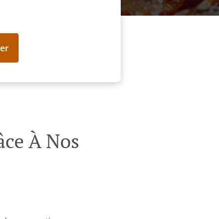
er
âce À Nos