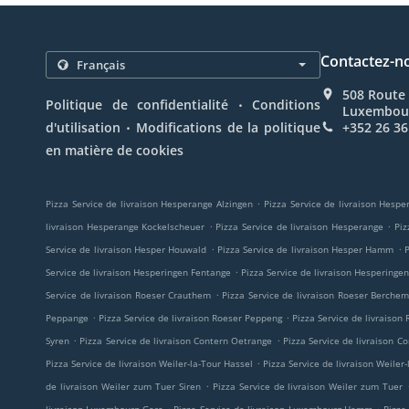
Contactez-n
508 Route 
.
Politique de confidentialité
Conditions
Luxembou
.
d'utilisation
Modifications de la politique
+352 26 36
en matière de cookies
.
Pizza Service de livraison Hesperange Alzingen
Pizza Service de livraison Hesp
.
.
livraison Hesperange Kockelscheuer
Pizza Service de livraison Hesperange
Piz
.
.
Service de livraison Hesper Houwald
Pizza Service de livraison Hesper Hamm
P
.
Service de livraison Hesperingen Fentange
Pizza Service de livraison Hesperinge
.
Service de livraison Roeser Crauthem
Pizza Service de livraison Roeser Berche
.
.
Peppange
Pizza Service de livraison Roeser Peppeng
Pizza Service de livraison
.
.
Syren
Pizza Service de livraison Contern Oetrange
Pizza Service de livraison 
.
Pizza Service de livraison Weiler-la-Tour Hassel
Pizza Service de livraison Weiler
.
de livraison Weiler zum Tuer Siren
Pizza Service de livraison Weiler zum Tuer
.
.