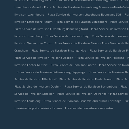
livraison Luxembourg Gare
Pizza Service de livraison Luxembourg Hamm
Pizza
.
Luxembourg Grund
Pizza Service de livraison Luxembourg Bonnevoie-Nord-Verl
.
.
livraison Luxembourg
Pizza Service de livraison Lëtzebuerg Bouneweg-Süd
Pi
.
.
livraison Lëtzebuerg Hamm
Pizza Service de livraison Lëtzebuerg
Pizza Service
.
Pizza Service de livraison Luxemburg Bonneweg-Nord
Pizza Service de livraiso
.
.
livraison Luxemburg
Pizza Service de livraison Itzig
Pizza Service de livraison
.
.
livraison Weiler zum Turm
Pizza Service de livraison Syren
Pizza Service de li
.
.
Crauthem
Pizza Service de livraison Frisange Hau
Pizza Service de livraison F
.
.
Pizza Service de livraison Fréiseng Uespelt
Pizza Service de livraison Fréiseng
P
.
.
livraison Conter Mutfert
Pizza Service de livraison Conter
Pizza Service de livra
.
.
Pizza Service de livraison Bettembourg Peppange
Pizza Service de livraison B
.
.
Service de livraison Fëlschdref
Pizza Service de livraison Findel Hamm
Pizza Ser
.
.
Pizza Service de livraison Duelem
Pizza Service de livraison Bettemburg
Pizza
.
.
Service de livraison Schëtter
Pizza Service de livraison Oetrange
Pizza Service
.
.
livraison Leideleng
Pizza Service de livraison Bous-Waldbredimus Trintange
Piz
.
Livraison de plats cuisinés Italiens
Livraison de nourriture à emporter