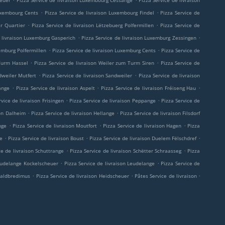
heuer
Pizza Service de livraison Luxembourg Cessange
Pizza Service de livraison
.
.
Luxembourg Cents
Pizza Service de livraison Luxembourg Findel
Pizza Service de
.
.
er Quartier
Pizza Service de livraison Lëtzebuerg Polfermillen
Pizza Service de
.
.
e livraison Luxemburg Gasperich
Pizza Service de livraison Luxemburg Zessingen
.
.
xemburg Polfermillen
Pizza Service de livraison Luxemburg Cents
Pizza Service de
.
.
 Turm Hassel
Pizza Service de livraison Weiler zum Turm Siren
Pizza Service de
.
.
dweiler Mutfert
Pizza Service de livraison Sandweiler
Pizza Service de livraison
.
.
.
sange
Pizza Service de livraison Aspelt
Pizza Service de livraison Fréiseng Hau
.
.
rvice de livraison Frisingen
Pizza Service de livraison Peppange
Pizza Service de
.
.
son Dalheim
Pizza Service de livraison Hellange
Pizza Service de livraison Filsdorf
.
.
.
nge
Pizza Service de livraison Moutfort
Pizza Service de livraison Hagen
Pizza
.
.
.
ge
Pizza Service de livraison Boust
Pizza Service de livraison Duelem Fëlschdref
.
.
ce de livraison Schuttrange
Pizza Service de livraison Schëtter Schraasseg
Pizza
.
.
Leudelange Kockelscheuer
Pizza Service de livraison Leudelange
Pizza Service de
.
.
.
-Waldbredimus
Pizza Service de livraison Heidscheuer
Pâtes Service de livraison