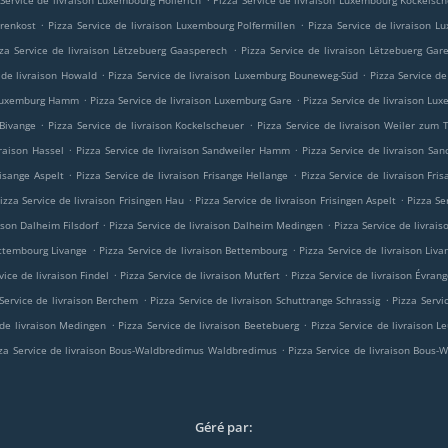
 Service de livraison Luxembourg Hollerich
Pizza Service de livraison Luxembourg Kockelsc
.
.
orenkost
Pizza Service de livraison Luxembourg Polfermillen
Pizza Service de livraison 
.
zza Service de livraison Lëtzebuerg Gaasperech
Pizza Service de livraison Lëtzebuerg Gar
.
.
 de livraison Howald
Pizza Service de livraison Luxemburg Bouneweg-Süd
Pizza Service d
.
.
n Luxemburg Hamm
Pizza Service de livraison Luxemburg Gare
Pizza Service de livraison Lu
.
.
 Bivange
Pizza Service de livraison Kockelscheuer
Pizza Service de livraison Weiler zum
.
.
vraison Hassel
Pizza Service de livraison Sandweiler Hamm
Pizza Service de livraison San
.
.
risange Aspelt
Pizza Service de livraison Frisange Hellange
Pizza Service de livraison Fri
.
.
izza Service de livraison Frisingen Hau
Pizza Service de livraison Frisingen Aspelt
Pizza Se
.
.
ison Dalheim Filsdorf
Pizza Service de livraison Dalheim Medingen
Pizza Service de livrai
.
.
ettembourg Livange
Pizza Service de livraison Bettembourg
Pizza Service de livraison Liva
.
.
vice de livraison Findel
Pizza Service de livraison Mutfert
Pizza Service de livraison Évran
.
.
 Service de livraison Berchem
Pizza Service de livraison Schuttrange Schrassig
Pizza Servi
.
.
 de livraison Medingen
Pizza Service de livraison Beetebuerg
Pizza Service de livraison 
.
za Service de livraison Bous-Waldbredimus Waldbredimus
Pizza Service de livraison Bous
Géré par: