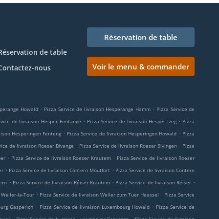
Réservation de table
Réservation de table
Voir le menu & commander
Contactez-nous
.
.
esperange Howald
Pizza Service de livraison Hesperange Hamm
Pizza Service de
.
.
rvice de livraison Hesper Fentange
Pizza Service de livraison Hesper Izeg
Pizza
.
.
raison Hesperingen Fenteng
Pizza Service de livraison Hesperingen Howald
Pizza
.
.
vice de livraison Roeser Bivange
Pizza Service de livraison Roeser Bivingen
Pizza
.
.
uer
Pizza Service de livraison Roeser Krautem
Pizza Service de livraison Roeser
.
.
er
Pizza Service de livraison Contern Moutfort
Pizza Service de livraison Contern
.
.
.
ern
Pizza Service de livraison Réiser Krautem
Pizza Service de livraison Réiser
.
.
 Weiler-la-Tour
Pizza Service de livraison Weiler zum Tuer Haassel
Pizza Service
.
.
ourg Gasperich
Pizza Service de livraison Luxembourg Howald
Pizza Service de
.
.