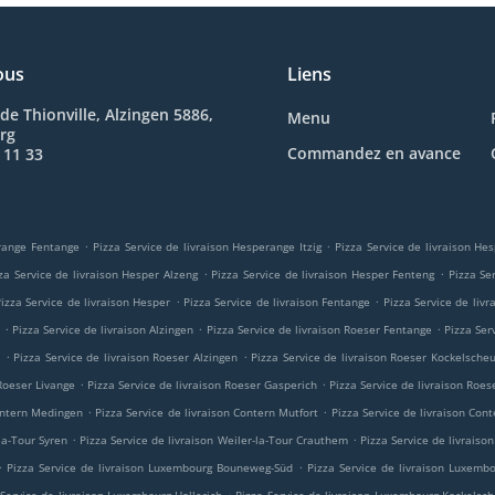
ous
Liens
de Thionville, Alzingen 5886,
Menu
rg
Commandez en avance
 11 33
.
.
erange Fentange
Pizza Service de livraison Hesperange Itzig
Pizza Service de livraison H
.
.
za Service de livraison Hesper Alzeng
Pizza Service de livraison Hesper Fenteng
Pizza Se
.
.
izza Service de livraison Hesper
Pizza Service de livraison Fentange
Pizza Service de liv
.
.
.
n
Pizza Service de livraison Alzingen
Pizza Service de livraison Roeser Fentange
Pizza Ser
.
.
m
Pizza Service de livraison Roeser Alzingen
Pizza Service de livraison Roeser Kockelsche
.
.
 Roeser Livange
Pizza Service de livraison Roeser Gasperich
Pizza Service de livraison Roes
.
.
Contern Medingen
Pizza Service de livraison Contern Mutfort
Pizza Service de livraison Cont
.
.
-la-Tour Syren
Pizza Service de livraison Weiler-la-Tour Crauthem
Pizza Service de livraison
.
.
Pizza Service de livraison Luxembourg Bouneweg-Süd
Pizza Service de livraison Luxemb
.